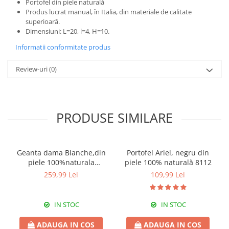
Portofel din piele naturală
Produs lucrat manual, în Italia, din materiale de calitate
superioară.
Dimensiuni: L=20, l=4, H=10.
Informatii conformitate produs
Review-uri
(0)
PRODUSE SIMILARE
Geanta dama Blanche,din
Portofel Ariel, negru din
piele 100%naturala
piele 100% naturală 8112
Italia,8246,negru
259,99 Lei
109,99 Lei
IN STOC
IN STOC
ADAUGA IN COS
ADAUGA IN COS