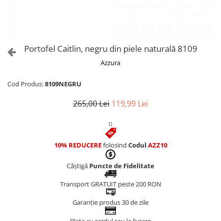
Culori Genți
Genti Aurii
Genti bleo
Genți Albastre
Portofel Caitlin, negru din piele naturală 8109
Genți Albe
Azzura
Genți Argintii
Genți Bej
Cod Produs:
8109NEGRU
Genți Bleumarin
265,00 Lei
119,99 Lei
Genți Bordo
Genți Cafenii
::
Genți Caramel
Genți Coniac
10% REDUCERE
folosind
Codul
AZZ10
Genți Corai
Câștigă
Puncte de Fidelitate
Genți Crem
Genți Galbene
Transport GRATUIT peste 200 RON
Genți Gri
Garanție produs 30 de zile
Genți Maro
Genți Multicolore