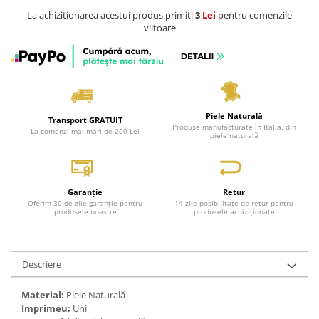
La achizitionarea acestui produs primiti
3
Lei
pentru comenzile
viitoare
Piele Naturală
Transport GRATUIT
Produse manufacturate în Italia, din
La comenzi mai mari de 200 Lei
piele naturală
Garanție
Retur
Oferim 30 de zile garanție pentru
14 zile posibilitate de retur pentru
produsele noastre
produsele achiziționate
Descriere
Material:
Piele Naturală
Imprimeu:
Uni