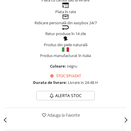
Plata cu cardul sau la livrare
Genți Negre
Plata în rate
Genți Nude
Genți Portocalii
Ridicare personală din easybox 24/7
Genți Roze
Retur produse în 14 zile
Genți Roșii
Produs din piele naturală
Genți Taupe
Genți Turcoaz
Produs manufacturat în Italia
Genți Verzi
Culoare:
negru
STOC EPUIZAT
Durata de livrare:
Livrare in 24-48 H
ALERTA STOC
Adauga la Favorite