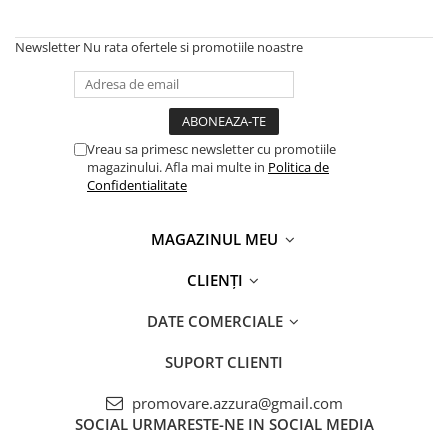
Genți Negre
Newsletter
Nu rata ofertele si promotiile noastre
Genți Nude
Genți Portocalii
Genți Roze
Genți Roșii
Vreau sa primesc newsletter cu promotiile
Genți Taupe
magazinului. Afla mai multe in
Politica de
Genți Turcoaz
Confidentialitate
Genți Verzi
MAGAZINUL MEU
CLIENȚI
DATE COMERCIALE
SUPORT CLIENTI
promovare.azzura@gmail.com
SOCIAL
URMARESTE-NE IN SOCIAL MEDIA