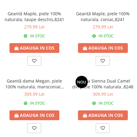
Culori Genți
Genti Aurii
Geantă Maple, piele 100%
Geantă Maple, piele 100%
Genti bleo
naturala, taupe deschis,8241
naturala, coniac,8241
Genți Albastre
279,99 Lei
279,99 Lei
Genți Albe
IN STOC
IN STOC
Genți Argintii
ADAUGA IN COS
ADAUGA IN COS
Genți Bej
Genți Bleumarin
Genți Bordo
Genți Cafenii
Geantă dama Megan, piele
Geanta Sienna Dual Camel
Genți Caramel
NOU
100% naturala, maroconiac ,
din piele 100% naturala ,8248
Genți Coniac
8237
309,99 Lei
309,99 Lei
Genți Corai
IN STOC
IN STOC
Genți Crem
Genți Galbene
ADAUGA IN COS
ADAUGA IN COS
Genți Gri
Genți Maro
Genți Multicolore