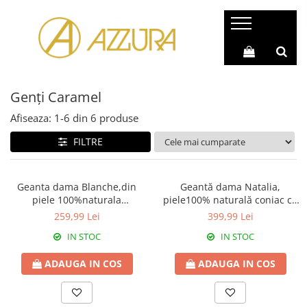
Genți & Poșete Piele Naturală
Rucsacuri Piele Naturală
Genți Piele Autentică
Rucsac Geantă (2 în 1)
Genți Caramel
Genți Casual
Rucsacuri Casual
Genți Office
Rucsacuri Barbati
Afiseaza:
1-
6
din
6
produse
Genți Shopping
Rucsacuri Sport
FILTRE
Genți Moderne
Rucsacuri Piele Naturală
Genți de Umăr
Geanta dama Blanche,din
Geantă dama Natalia,
piele 100%naturala
piele100% naturală coniac cu
Genți de Mână
Italia,8246,negru
aspect matlasat,lant auriu,
259,99 Lei
399,99 Lei
Genți Plic
8001
IN STOC
IN STOC
Genți Poștaș
ADAUGA IN COS
ADAUGA IN COS
Genți Mici
Genți Ocazie (Clutch)