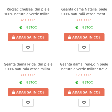
Genți Negre
Rucsac Chelsea, din piele
Geantă dama Natalia, piele
Genți Nude
100% naturală verde militar,
100% naturală verde menta
8087
cu aspect matlasat, lant auriu
Genți Portocalii
329,99 Lei
399,99 Lei
8001
Genți Roze
IN STOC
IN STOC
Genți Roșii
ADAUGA IN COS
ADAUGA IN COS
Genți Taupe
Genți Turcoaz
Genți Verzi
Geanta dama Frida, din piele
Geanta dama Irene,din piele
100% naturala verde militar
naturala verde militar 8212
,8229
309,99 Lei
179,99 Lei
IN STOC
IN STOC
ADAUGA IN COS
ADAUGA IN COS