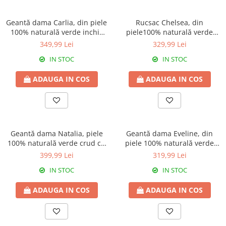
Culori Genți
Genti Aurii
Geantă dama Carlia, din piele
Rucsac Chelsea, din
Genti bleo
100% naturală verde inchis
piele100% naturală verde
8009
menta, 8087
Genți Albastre
349,99 Lei
329,99 Lei
Genți Albe
IN STOC
IN STOC
Genți Argintii
ADAUGA IN COS
ADAUGA IN COS
Genți Bej
Genți Bleumarin
Genți Bordo
Genți Cafenii
Geantă dama Natalia, piele
Geantă dama Eveline, din
Genți Caramel
100% naturală verde crud cu
piele 100% naturală verde
Genți Coniac
aspect matlasat, lant
inchis 8013
399,99 Lei
319,99 Lei
Genți Corai
auriu,8001
IN STOC
IN STOC
Genți Crem
Genți Galbene
ADAUGA IN COS
ADAUGA IN COS
Genți Gri
Genți Maro
Genți Multicolore