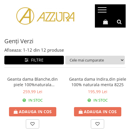
Genți & Poșete Piele Naturală
Rucsacuri Piele Naturală
Genți Piele Autentică
Rucsac Geantă (2 în 1)
Genți Verzi
Genți Casual
Rucsacuri Casual
Genți Office
Rucsacuri Barbati
Afiseaza:
1-
12
din
12
produse
Genți Shopping
Rucsacuri Sport
FILTRE
Genți Moderne
Rucsacuri Piele Naturală
Genți de Umăr
Geanta dama Blanche,din
Geanta dama Indira,din piele
piele 100%naturala
100% naturala menta 8225
Genți de Mână
Italia,8246,negru
259,99 Lei
195,99 Lei
Genți Plic
IN STOC
IN STOC
Genți Poștaș
ADAUGA IN COS
ADAUGA IN COS
Genți Mici
Genți Ocazie (Clutch)