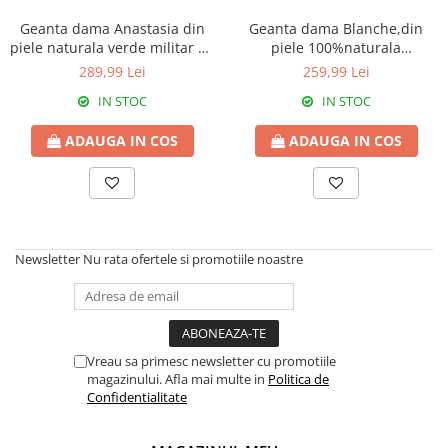
Geanta dama Anastasia din
Geanta dama Blanche,din
piele naturala verde militar cu
piele 100%naturala
accesorii argintii,8230
Italia,8246,verde inchis
289,99 Lei
259,99 Lei
IN STOC
IN STOC
ADAUGA IN COS
ADAUGA IN COS
Newsletter
Nu rata ofertele si promotiile noastre
Vreau sa primesc newsletter cu promotiile
magazinului. Afla mai multe in
Politica de
Confidentialitate