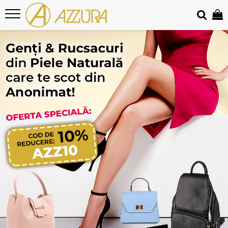
Genți & Poșete Piele Naturală
Rucsacuri Piele Naturală
Genți Piele Autentică
Rucsac Geantă (2 în 1)
Genți Casual
Rucsacuri Casual
Genți Office
Rucsacuri Barbati
Genți Shopping
Rucsacuri Sport
Genți Moderne
Rucsacuri Piele Naturală
Genți de Umăr
Genți de Mână
Genți Plic
Genți Poștaș
Genți Mici
Genți Ocazie (Clutch)