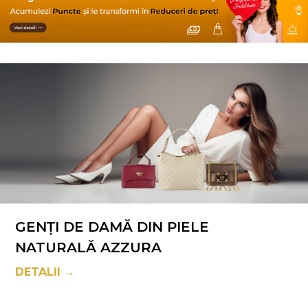
GENȚI DE DAMĂ DIN PIELE
NATURALĂ AZZURA
DETALII →