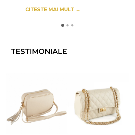
CITESTE MAI MULT
TESTIMONIALE