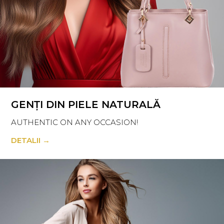
Genți Multicolore
Genți Negre
Genți Nude
Genți Portocalii
Genți Roze
Genți Roșii
Genți Taupe
Genți Turcoaz
GENȚI DIN PIELE NATURALĂ
Genți Verzi
AUTHENTIC ON ANY OCCASION!
DETALII →