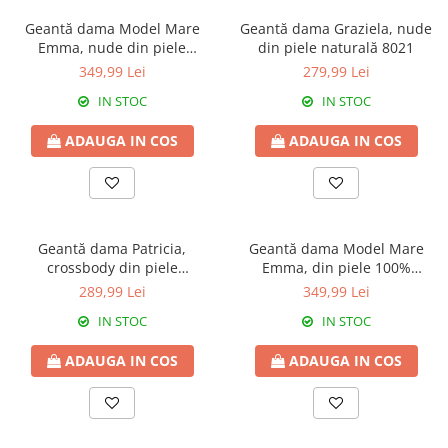
Geantă dama Model Mare
Geantă dama Graziela, nude
Emma, nude din piele
din piele naturală 8021
naturală 8008
349,99 Lei
279,99 Lei
IN STOC
IN STOC
ADAUGA IN COS
ADAUGA IN COS
Geantă dama Patricia,
Geantă dama Model Mare
crossbody din piele
Emma, din piele 100%
100%naturala, cu aspect
naturala ,roz prafuit,8008
289,99 Lei
349,99 Lei
matlasat,roz prafuit,8002
IN STOC
IN STOC
ADAUGA IN COS
ADAUGA IN COS