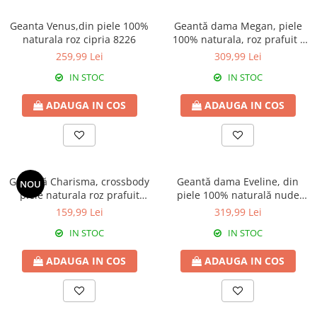
Genți Negre
Geanta Venus,din piele 100%
Geantă dama Megan, piele
Genți Nude
naturala roz cipria 8226
100% naturala, roz prafuit ,
8237
Genți Portocalii
259,99 Lei
309,99 Lei
Genți Roze
IN STOC
IN STOC
Genți Roșii
ADAUGA IN COS
ADAUGA IN COS
Genți Taupe
Genți Turcoaz
Genți Verzi
Gentută Charisma, crossbody
Geantă dama Eveline, din
NOU
piele naturala roz prafuit
piele 100% naturală nude
8211
8013
159,99 Lei
319,99 Lei
IN STOC
IN STOC
ADAUGA IN COS
ADAUGA IN COS