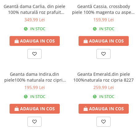
Geantă dama Carlia, din piele
Geantă Cassia, crossbody
100% naturală roz prafuit
piele 100% magenta cu aspect
8009
matlasat 8167
349,99 Lei
159,99 Lei
IN STOC
IN STOC
ADAUGA IN COS
ADAUGA IN COS
Geanta dama Indira,din
Geanta Emerald,din piele
piele100% naturala roz cipria
100%naturala roz cipria 8227
8225
195,99 Lei
259,99 Lei
IN STOC
IN STOC
ADAUGA IN COS
ADAUGA IN COS