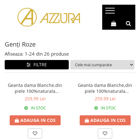
Genți & Poșete Piele Naturală
Rucsacuri Piele Naturală
Genți Piele Autentică
Rucsac Geantă (2 în 1)
Genți Roze
Genți Casual
Rucsacuri Casual
Genți Office
Rucsacuri Barbati
Afiseaza:
1-
24
din
26
produse
Genți Shopping
Rucsacuri Sport
FILTRE
Genți Moderne
Rucsacuri Piele Naturală
Genți de Umăr
Geanta dama Blanche,din
Geanta dama Blanche,din
piele 100%naturala
piele 100%naturala
Genți de Mână
Italia,8246,negru
Italia,8246,roz pudrat
259,99 Lei
259,99 Lei
Genți Plic
IN STOC
IN STOC
Genți Poștaș
ADAUGA IN COS
ADAUGA IN COS
Genți Mici
Genți Ocazie (Clutch)