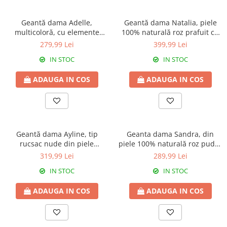
Culori Genți
Genti Aurii
Geantă dama Adelle,
Geantă dama Natalia, piele
Genti bleo
multicoloră, cu elemente
100% naturală roz prafuit cu
florale și barete roz 8046
aspect matlasat,lant
Genți Albastre
279,99 Lei
399,99 Lei
auriu,8001
Genți Albe
IN STOC
IN STOC
Genți Argintii
ADAUGA IN COS
ADAUGA IN COS
Genți Bej
Genți Bleumarin
Genți Bordo
Genți Cafenii
Geantă dama Ayline, tip
Geanta dama Sandra, din
Genți Caramel
rucsac nude din piele
piele 100% naturală roz pudra
Genți Coniac
100%naturală 8110
8174
319,99 Lei
289,99 Lei
Genți Corai
IN STOC
IN STOC
Genți Crem
Genți Galbene
ADAUGA IN COS
ADAUGA IN COS
Genți Gri
Genți Maro
Genți Multicolore