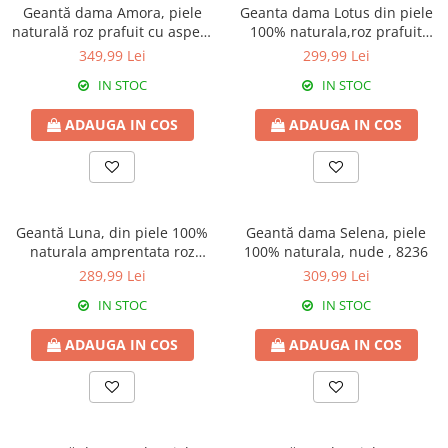
Geantă dama Amora, piele
Geanta dama Lotus din piele
naturală roz prafuit cu aspect
100% naturala,roz prafuit
matlasat, 8228
8233
349,99 Lei
299,99 Lei
IN STOC
IN STOC
ADAUGA IN COS
ADAUGA IN COS
Geantă Luna, din piele 100%
Geantă dama Selena, piele
naturala amprentata roz
100% naturala, nude , 8236
prafuit,8019
289,99 Lei
309,99 Lei
IN STOC
IN STOC
ADAUGA IN COS
ADAUGA IN COS