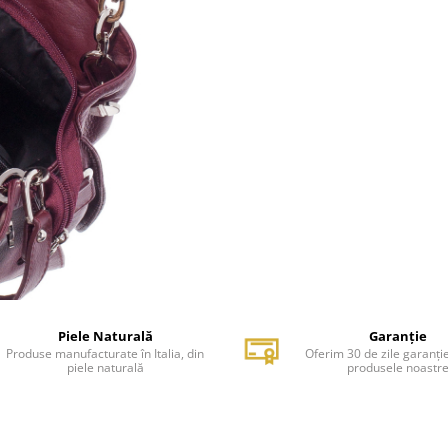
Piele Naturală
Garanție
Produse manufacturate în Italia, din
Oferim 30 de zile garanți
piele naturală
produsele noastr