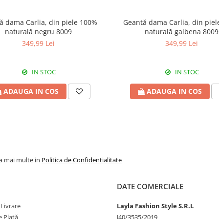
ă dama Carlia, din piele 100%
Geantă dama Carlia, din piele 100%
naturală negru 8009
naturală galbena 8009
349,99 Lei
349,99 Lei
IN STOC
IN STOC
ADAUGA IN COS
ADAUGA IN COS
la mai multe in
Politica de Confidentialitate
DATE COMERCIALE
 Livrare
Layla Fashion Style S.R.L
 Plată
J40/3535/2019