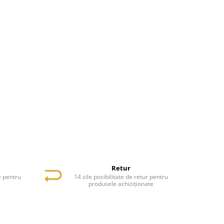
Retur
e pentru
14 zile posibilitate de retur pentru
e
produsele achiziționate