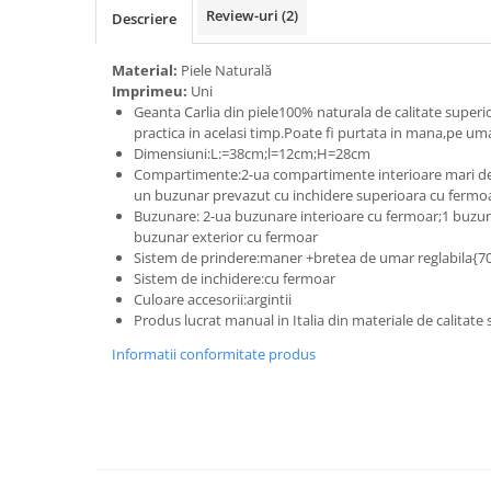
Review-uri
(2)
Descriere
Material:
Piele Naturală
Imprimeu:
Uni
Geanta Carlia din piele100% naturala de calitate super
practica in acelasi timp.Poate fi purtata in mana,pe uma
Dimensiuni:L:=38cm;l=12cm;H=28cm
Compartimente:2-ua compartimente interioare mari de
un buzunar prevazut cu inchidere superioara cu fermo
Buzunare: 2-ua buzunare interioare cu fermoar;1 buzuna
buzunar exterior cu fermoar
Sistem de prindere:maner +bretea de umar reglabila{
Sistem de inchidere:cu fermoar
Culoare accesorii:argintii
Produs lucrat manual in Italia din materiale de calitate
Informatii conformitate produs