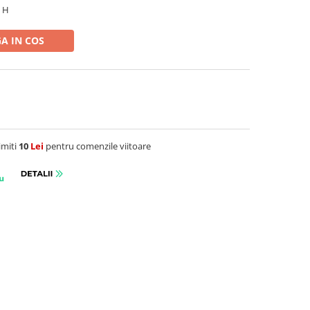
8 H
A IN COS
imiti
10
Lei
pentru comenzile viitoare