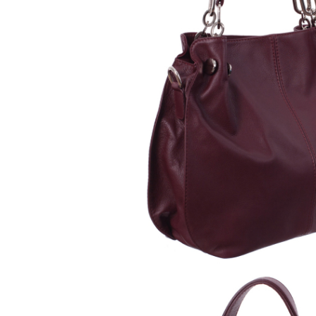
Culori Genți
Genti Aurii
Genti bleo
Genți Albastre
Genți Albe
Genți Argintii
Genți Bej
Genți Bleumarin
Genți Bordo
Genți Cafenii
Genți Caramel
Genți Coniac
Genți Corai
Genți Crem
Genți Galbene
Genți Gri
Genți Maro
Genți Multicolore