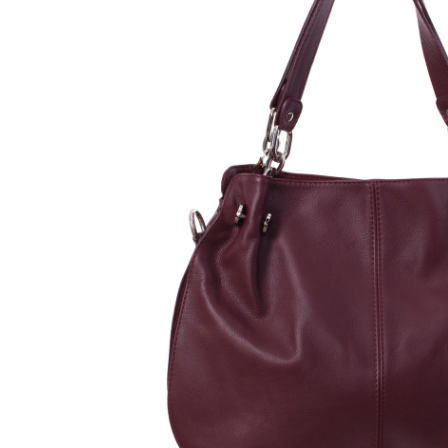
Genți Negre
Genți Nude
Genți Portocalii
Genți Roze
Genți Roșii
Genți Taupe
Genți Turcoaz
Genți Verzi