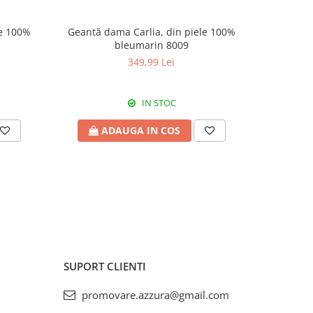
Geantă dama Carlia, din piele 100%
Geantă d
bleumarin 8009
349,99 Lei
IN STOC
ADAUGA IN COS
A
SUPORT CLIENTI
promovare.azzura@gmail.com