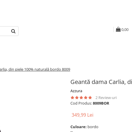
0,00
lia, din piele 100% naturală bordo 8009
Geantă dama Carlia, d
Azzura
2 Review-uri
Cod Produs:
8009BOR
349,99 Lei
Culoare:
bordo