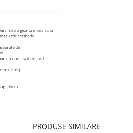
ioara. Este o geanta moderna si
r sau still crosbody
spartite de
ar
r interior fara fermoar;1
70cm-120cm}
 superioara
PRODUSE SIMILARE