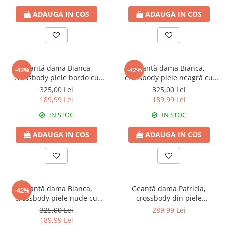
ADAUGA IN COS
ADAUGA IN COS
Geantă dama Bianca,
Geantă dama Bianca,
-42%
-42%
crossbody piele bordo cu
crossbody piele neagră cu
aspect matlasat -
aspect matlasat cu accesorii
325,00 Lei
325,00 Lei
monocompartimentată 8003
argintii,8003
189,99 Lei
189,99 Lei
IN STOC
IN STOC
ADAUGA IN COS
ADAUGA IN COS
Geantă dama Bianca,
Geantă dama Patricia,
-42%
crossbody piele nude cu
crossbody din piele
aspect matlasat -
100%naturala, cu aspect
325,00 Lei
289,99 Lei
monocompartimentată 8003
matlasat,roz prafuit,8002
189,99 Lei