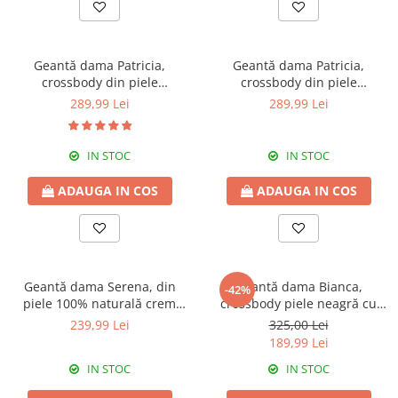
Culori Genți
Genti Aurii
Genti bleo
Geantă dama Patricia,
Geantă dama Patricia,
Genți Albastre
crossbody din piele
crossbody din piele
Genți Albe
100%naturala, cu aspect
100%naturala, cu aspect
289,99 Lei
289,99 Lei
matlasat,negru,8002
matlasat,auriu sidefat,8002
Genți Argintii
Genți Bej
IN STOC
IN STOC
Genți Bleumarin
Genți Bordo
ADAUGA IN COS
ADAUGA IN COS
Genți Cafenii
Genți Caramel
Genți Coniac
Genți Corai
Geantă dama Serena, din
Geantă dama Bianca,
-42%
piele 100% naturală crem
crossbody piele neagră cu
Genți Crem
8244
aspect matlasat cu accesorii
239,99 Lei
325,00 Lei
Genți Galbene
aurii 8003
189,99 Lei
Genți Gri
IN STOC
IN STOC
Genți Maro
Genți Multicolore