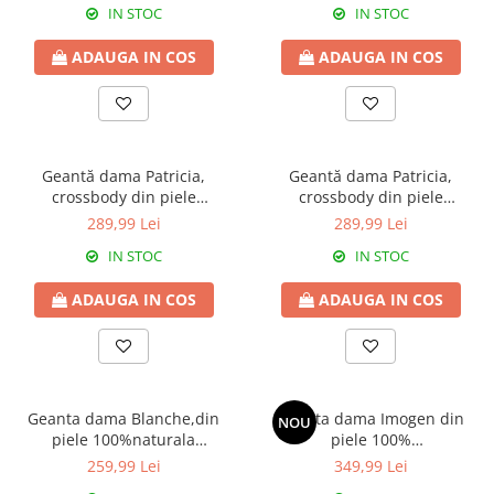
IN STOC
IN STOC
ADAUGA IN COS
ADAUGA IN COS
Geantă dama Patricia,
Geantă dama Patricia,
crossbody din piele
crossbody din piele
100%naturala, cu aspect
100%naturala, cu aspect
289,99 Lei
289,99 Lei
matlasat,argintiu sidefat,8002
matlasat,bleumarin,8002
IN STOC
IN STOC
ADAUGA IN COS
ADAUGA IN COS
Geanta dama Blanche,din
Geanta dama Imogen din
NOU
piele 100%naturala
piele 100%
Italia,8246,rosu
naturala,ivoire,8243
259,99 Lei
349,99 Lei