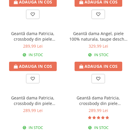
ADAUGA IN COS
ADAUGA IN COS
Genți Negre
Genți Nude
Genți Portocalii
Genți Roze
Geantă dama Patricia,
Geantă dama Angel, piele
Genți Roșii
crossbody din piele
100% naturala, taupe deschis
100%naturala, cu aspect
, 8056
Genți Taupe
289,99 Lei
329,99 Lei
matlasat,rosie,8002
Genți Turcoaz
IN STOC
IN STOC
Genți Verzi
ADAUGA IN COS
ADAUGA IN COS
Geantă dama Patricia,
Geantă dama Patricia,
crossbody din piele
crossbody din piele
100%naturala, cu aspect
100%naturala, cu aspect
289,99 Lei
289,99 Lei
matlasat,gris,8002
matlasat,nude,8002
IN STOC
IN STOC