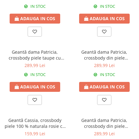
IN STOC
IN STOC
ADAUGA IN COS
ADAUGA IN COS
Geantă dama Patricia,
Geantă dama Patricia,
crossbody piele taupe cu
crossbody din piele
aspect matlasat 8002
100%naturala, cu aspect
289,99 Lei
289,99 Lei
matlasat,gris deschis,8002
IN STOC
IN STOC
ADAUGA IN COS
ADAUGA IN COS
Geantă Cassia, crossbody
Geantă dama Patricia,
piele 100 % naturala rosie cu
crossbody din piele
aspect matlasat 8167
100%naturala, cu aspect
159,99 Lei
289,99 Lei
matlasat coniac,8002