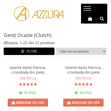
Genți & Poșete Piele Naturală
Rucsacuri Piele Naturală
Genți Piele Autentică
Rucsac Geantă (2 în 1)
Genți Ocazie (Clutch)
Genți Casual
Rucsacuri Casual
Genți Office
Rucsacuri Barbati
Afiseaza:
1-
22
din
22
produse
Genți Shopping
Rucsacuri Sport
FILTRE
Genți Moderne
Rucsacuri Piele Naturală
Genți de Umăr
Geantă dama Patricia,
Geantă dama Patricia,
crossbody din piele
crossbody din piele
Genți de Mână
100%naturala, cu aspect
100%naturala, cu aspect
289,99 Lei
289,99 Lei
Genți Plic
matlasat,crem,8002
matlasat,alba,8002
Genți Poștaș
IN STOC
IN STOC
Genți Mici
ADAUGA IN COS
ADAUGA IN COS
Genți Ocazie (Clutch)