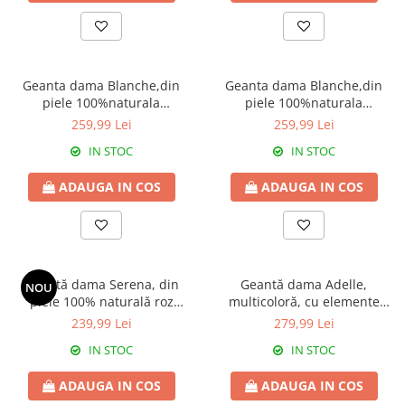
Genți Negre
Genți Nude
Genți Portocalii
Geanta dama Blanche,din
Geanta dama Blanche,din
Genți Roze
piele 100%naturala
piele 100%naturala
Genți Roșii
Italia,8246,taupe deschis
Italia,8246,roz pudrat
259,99 Lei
259,99 Lei
Genți Taupe
IN STOC
IN STOC
Genți Turcoaz
ADAUGA IN COS
ADAUGA IN COS
Genți Verzi
Geantă dama Serena, din
Geantă dama Adelle,
NOU
piele 100% naturală roz
multicoloră, cu elemente
pudrat 8244
florale și barete roz 8046
239,99 Lei
279,99 Lei
IN STOC
IN STOC
ADAUGA IN COS
ADAUGA IN COS