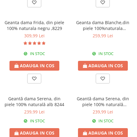
Culori Genți
Genti Aurii
Genti bleo
Geanta dama Frida, din piele
Geanta dama Blanche,din
Genți Albastre
100% naturala negru ,8229
piele 100%naturala
Genți Albe
Italia,8246,nude
309,99 Lei
259,99 Lei
Genți Argintii
Genți Bej
IN STOC
IN STOC
Genți Bleumarin
Genți Bordo
ADAUGA IN COS
ADAUGA IN COS
Genți Cafenii
Genți Caramel
Genți Coniac
Genți Corai
Geantă dama Serena, din
Geantă dama Serena, din
piele 100% naturală alb 8244
piele 100% naturală
Genți Crem
bleumarin 8244
239,99 Lei
239,99 Lei
Genți Galbene
Genți Gri
IN STOC
IN STOC
Genți Maro
ADAUGA IN COS
ADAUGA IN COS
Genți Multicolore