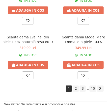
IN STOC
IN STOC
ADAUGA IN COS
ADAUGA IN COS
Geantă dama Eveline, din
Geantă dama Model Mare
piele 100% naturală rosu 8013
Emma, din piele 100%
naturala ,negru,8008
319,99 Lei
349,99 Lei
IN STOC
IN STOC
ADAUGA IN COS
ADAUGA IN COS
1
2
3
10
...
Newsletter
Nu rata ofertele si promotiile noastre