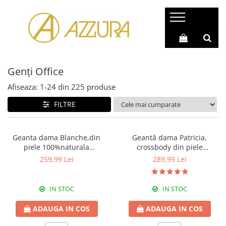
Genți & Poșete Piele Naturală
Rucsacuri Piele Naturală
Genți Piele Autentică
Rucsac Geantă (2 în 1)
Genți Office
Genți Casual
Rucsacuri Casual
Genți Office
Rucsacuri Barbati
Afiseaza:
1-
24
din
225
produse
Genți Shopping
Rucsacuri Sport
FILTRE
Genți Moderne
Rucsacuri Piele Naturală
Genți de Umăr
Geanta dama Blanche,din
Geantă dama Patricia,
piele 100%naturala
crossbody din piele
Genți de Mână
Italia,8246,negru
100%naturala, cu aspect
259,99 Lei
289,99 Lei
Genți Plic
matlasat,alba,8002
Genți Poștaș
IN STOC
IN STOC
Genți Mici
ADAUGA IN COS
ADAUGA IN COS
Genți Ocazie (Clutch)