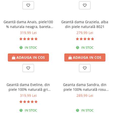
Geantă dama Anais, piele100
Geantă dama Graziela, alba
% naturala neagra, bareta
din piele naturală 8021
metalica, 8105
319,99 Lei
279,99 Lei
IN STOC
IN STOC
ADAUGA IN COS
ADAUGA IN COS
Geantă dama Eveline, din
Geanta dama Sandra, din
piele 100% naturală gri
piele 100% naturală rosu
deschis 8013
inchis, 8174
319,99 Lei
289,99 Lei
IN STOC
IN STOC