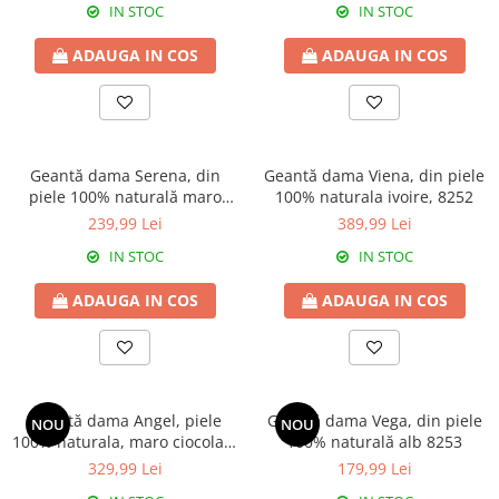
IN STOC
IN STOC
ADAUGA IN COS
ADAUGA IN COS
Geantă dama Serena, din
Geantă dama Viena, din piele
piele 100% naturală maro
100% naturala ivoire, 8252
ciocolata 8244
239,99 Lei
389,99 Lei
IN STOC
IN STOC
ADAUGA IN COS
ADAUGA IN COS
Geantă dama Angel, piele
Geantă dama Vega, din piele
NOU
NOU
100% naturala, maro ciocolata
100% naturală alb 8253
, 8056
329,99 Lei
179,99 Lei