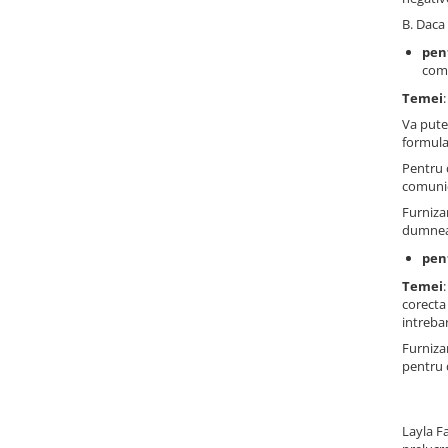
B. Daca 
pen
comu
Temei
Va pute
formula
Pentru 
comunic
Furniza
dumneav
pen
Temei
corecta 
intrebar
Furniza
pentru
Layla F