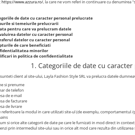
t
https://www.azzura.ro/
, la care ne vom referi in continuare cu denumirea "s
egoriile de date cu caracter personal prelucrate
urile si temeiurile prelucrarii
ata pentru care va prelucram datele
valuirea datelor cu caracter personal
nsferul datelor cu caracter personal
turile de care beneficiati
fidentialitatea minorilor
ficari in politica de confidentialitate
1. Categoriile de date cu caracter
sunteti client al site-ului, Layla Fashion Style SRL va prelucra datele dumnea
e si prenume
ar de telefon
sa de e-mail
sa de facturare
sa de livrare
 referitoare la modul in care utilizati site-ul (de exemplu, comportamentul 
ains
um si orice alte categorii de date pe care le furnizati in mod direct in contextu
nzi prin intermediul site-ului sau in orice alt mod care rezulta din utilizarea s