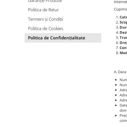
Culori Genți
Garanție Produse
interne
Genti Aurii
Cuprins
Politica de Retur
Genti bleo
Cat
Termeni și Condiții
Scop
Genți Albastre
Dur
Politica de Cookies
Genți Albe
Dez
Politica de Confidențialitate
Tra
Genți Argintii
Drep
Genți Bej
Con
Modi
Genți Bleumarin
Genți Bordo
Genți Cafenii
A. Daca 
Genți Caramel
Num
Genți Coniac
Num
Genți Corai
Adre
Adre
Genți Crem
Adre
Genți Galbene
Date
dom
Genți Gri
Prec
Genți Maro
come
Genți Multicolore