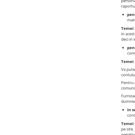
persona
raportu
pent
mate
Temei
in acest
deci in 
pen
comu
Temei
Va pute
contului
Pentru 
comunic
Furniza
dumneav
in s
cons
Temei
pe site
negativ