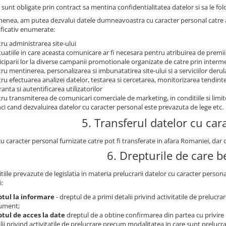
sunt obligate prin contract sa mentina confidentialitatea datelor si sa le fol
enea, am putea dezvalui datele dumneavoastra cu caracter personal catre auto
ficativ enumerate:
ru administrarea site-ului
ituatiile in care aceasta comunicare ar fi necesara pentru atribuirea de premii
iciparii lor la diverse campanii promotionale organizate de catre prin intermed
ru mentinerea, personalizarea si imbunatatirea site-ului si a serviciilor derul
ru efectuarea analizei datelor, testarea si cercetarea, monitorizarea tendintelo
ranta si autentificarea utilizatorilor
ru transmiterea de comunicari comerciale de marketing, in conditiile si limi
ci cand dezvaluirea datelor cu caracter personal este prevazuta de lege etc.
5. Transferul datelor cu car
cu caracter personal furnizate catre pot fi transferate in afara Romaniei, da
6. Drepturile de care be
tiile prevazute de legislatia in materia prelucrarii datelor cu caracter person
i:
ptul la informare
- dreptul de a primi detalii privind activitatile de prelucr
ument;
tul de acces la date
dreptul de a obtine confirmarea din partea cu privire 
lii privind activitatile de prelucrare precum modalitatea in care sunt prelucrat