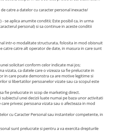
e, de catre a datelor cu caracter personal inexacte/
t") - se aplica anumite conditii; Este posibil ca, in urma
caracterul personal) si sa continue in aceste conditii
nal intr-o modalitate structurata, folosita in mod obisnuit
de catre catre alt operator de date, in masura in care sunt
 unei solicitari conform celor indicate mai jos;
a vizata, ca datele care o vizeaza sa fie prelucrate in
ilor in care poate demonstra ca are motive legitime si
ilor si libertatilor persoanelor vizate sau ca scopul este
 sa fie prelucrate in scop de marketing direct.
i subiectul unei decizii luate numai pe baza unor activitati
ce care privesc persoana vizata sau o afecteaza in mod
telor cu Caracter Personal sau instantelor competente, in
rsonal sunt prelucrate si pentru a va exercita drepturile