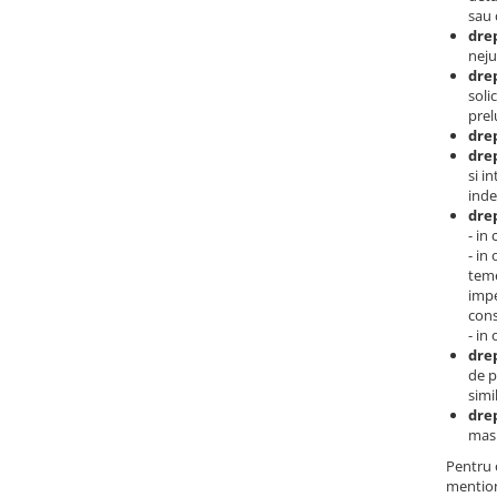
sau 
drep
neju
drep
soli
prel
drep
drep
si i
inde
drep
- in
- in
teme
impe
cons
- in
drep
de p
simi
drep
masu
Pentru o
mention