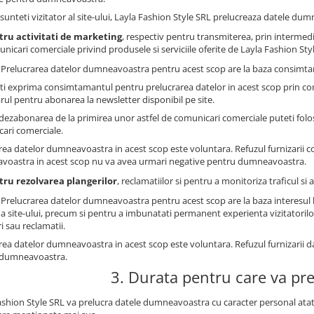
sunteti vizitator al site-ului, Layla Fashion Style SRL prelucreaza datele dum
tru activitati de marketing
, respectiv pentru transmiterea, prin intermedi
nicari comerciale privind produsele si serviciile oferite de Layla Fashion Styl
: Prelucrarea datelor dumneavoastra pentru acest scop are la baza consimtam
ti exprima consimtamantul pentru prelucrarea datelor in acest scop prin co
rul pentru abonarea la newsletter disponibil pe site.
dezabonarea de la primirea unor astfel de comunicari comerciale puteti folosi
ari comerciale.
rea datelor dumneavoastra in acest scop este voluntara. Refuzul furnizarii 
oastra in acest scop nu va avea urmari negative pentru dumneavoastra.
tru rezolvarea plangerilor
, reclamatiilor si pentru a monitoriza traficul s
: Prelucrarea datelor dumneavoastra pentru acest scop are la baza interesul 
a site-ului, precum si pentru a imbunatati permanent experienta vizitatorilor 
i sau reclamatii.
rea datelor dumneavoastra in acest scop este voluntara. Refuzul furnizarii 
 dumneavoastra.
3. Durata pentru care va pr
ashion Style SRL va prelucra datele dumneavoastra cu caracter personal atat 