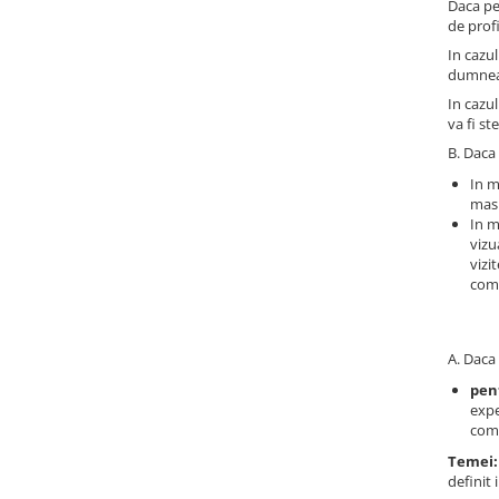
Daca pe
de profi
Genți Negre
In cazul
Genți Nude
dumneav
Genți Portocalii
In cazul
Genți Roze
va fi st
Genți Roșii
B. Daca 
Genți Taupe
In m
Genți Turcoaz
masu
In m
Genți Verzi
vizu
vizi
comp
A. Daca 
pen
expe
com
Temei:
definit 