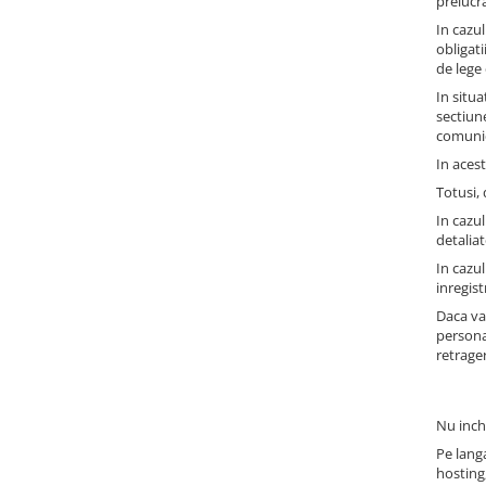
prelucr
In cazu
obligati
de lege 
In situa
sectiun
comunica
In acest
Totusi,
In cazul
detaliat
In cazul
inregis
Daca va
persona
retrage
Nu inch
Pe langa
hosting