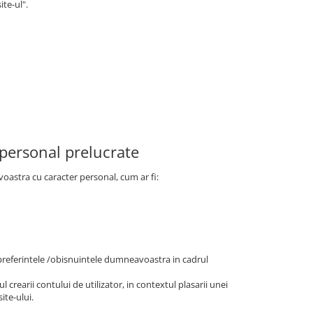
ite-ul".
 personal prelucrate
voastra cu caracter personal, cum ar fi:
/preferintele /obisnuintele dumneavoastra in cadrul
l crearii contului de utilizator, in contextul plasarii unei
ite-ului.