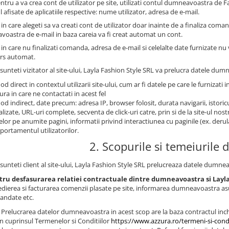
ntru a va crea cont de utilizator pe site, utilizati contul dumneavoastra de
l afisate de aplicatiile respective: nume utilizator, adresa de e-mail.
 in care alegeti sa va creati cont de utilizator doar inainte de a finaliza coma
oastra de e-mail in baza careia va fi creat automat un cont.
 in care nu finalizati comanda, adresa de e-mail si celelalte date furnizate nu 
ers automat.
sunteti vizitator al site-ului, Layla Fashion Style SRL va prelucra datele dum
od direct in contextul utilizarii site-ului, cum ar fi datele pe care le furnizati i
ra in care ne contactati in acest fel
od indirect, date precum: adresa IP, browser folosit, durata navigarii, istoricu
alizate, URL-uri complete, secventa de click-uri catre, prin si de la site-ul no
telor pe anumite pagini, informatii privind interactiunea cu paginile (ex. derul
ortamentul utilizatorilor.
2. Scopurile si temeiurile d
sunteti client al site-ului, Layla Fashion Style SRL prelucreaza datele dumne
tru desfasurarea relatiei contractuale dintre dumneavoastra si Layla
dierea si facturarea comenzii plasate pe site, informarea dumneavoastra asu
andate etc.
Prelucrarea datelor dumneavoastra in acest scop are la baza contractul inch
in cuprinsul Termenelor si Conditiilor
https://www.azzura.ro/termeni-si-condi