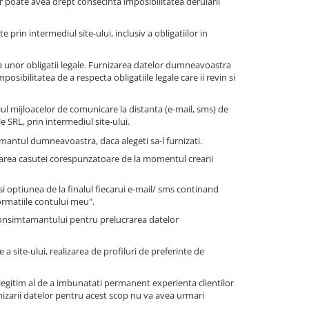
r poate avea drept consecinta imposibilitatea derularii
te prin intermediul site-ului, inclusiv a obligatiilor in
 unor obligatii legale. Furnizarea datelor dumneavoastra
sibilitatea de a respecta obligatiile legale care ii revin si
ul mijloacelor de comunicare la distanta (e-mail, sms) de
e SRL, prin intermediul site-ului.
antul dumneavoastra, daca alegeti sa-l furnizati.
farea casutei corespunzatoare de la momentul crearii
 optiunea de la finalul fiecarui e-mail/ sms continand
ormatiile contului meu".
consimtamantului pentru prelucrarea datelor
a site-ului, realizarea de profiluri de preferinte de
legitim al de a imbunatati permanent experienta clientilor
nizarii datelor pentru acest scop nu va avea urmari