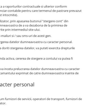
a a raporturilor contractuale si ulterior conform
financiar-contabile pentru care termenul de pastrare prevazut
st intocmite).
tilizator, prin apasarea butonul "stergere cont" din
dumneavoastra de a va dezabona de la primirea de
te prin intermediul site-ului.
-mailuri si / sau sms-uri de acest gen.
ergerea datelor dumneavoastra cu caracter personal.
a doriti stergerea datelor, va puteti exercita drepturile
anda activa, cererea de stergere a contului va putea fi
 va inceta prelucrarea datelor dumneavoastra cu caracter
simtamantului exprimat de catre dumneavoastra inainte de
racter personal
um furnizori de servicii, operatori de transport, furnizori de
ator.