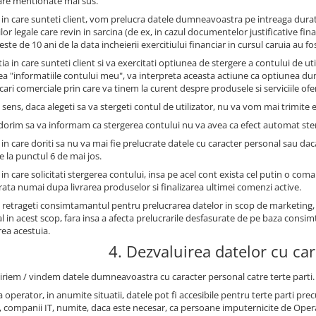
are mentionate mai sus.
l in care sunteti client, vom prelucra datele dumneavoastra pe intreaga durat
ilor legale care revin in sarcina (de ex, in cazul documentelor justificative 
este de 10 ani de la data incheierii exercitiului financiar in cursul caruia au fo
tia in care sunteti client si va exercitati optiunea de stergere a contului de u
ea "informatiile contului meu", va interpreta aceasta actiune ca optiunea 
ri comerciale prin care va tinem la curent despre produsele si serviciile oferi
 sens, daca alegeti sa va stergeti contul de utilizator, nu va vom mai trimite e
 dorim sa va informam ca stergerea contului nu va avea ca efect automat st
 in care doriti sa nu va mai fie prelucrate datele cu caracter personal sau dac
e la punctul 6 de mai jos.
 in care solicitati stergerea contului, insa pe acel cont exista cel putin o com
trata numai dupa livrarea produselor si finalizarea ultimei comenzi active.
 retrageti consimtamantul pentru prelucrarea datelor in scop de marketing,
l in acest scop, fara insa a afecta prelucrarile desfasurate de pe baza con
rea acestuia.
4. Dezvaluirea datelor cu ca
iriem / vindem datele dumneavoastra cu caracter personal catre terte parti.
 operator, in anumite situatii, datele pot fi accesibile pentru terte parti prec
, companii IT, numite, daca este necesar, ca persoane imputernicite de Oper