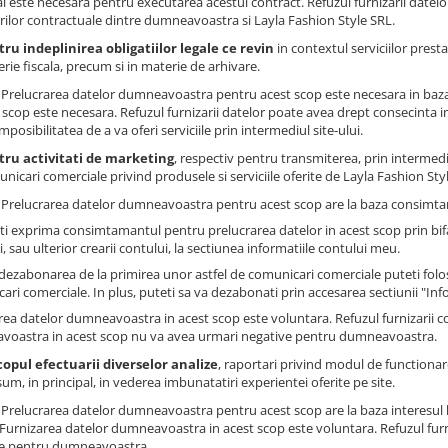
l este necesara pentru executarea acestui contract. Refuzul furnizarii datelo
rilor contractuale dintre dumneavoastra si Layla Fashion Style SRL.
ru indeplinirea obligatiilor legale ce revin
in contextul serviciilor presta
rie fiscala, precum si in materie de arhivare.
: Prelucrarea datelor dumneavoastra pentru acest scop este necesara in baza
 scop este necesara. Refuzul furnizarii datelor poate avea drept consecinta impo
imposibilitatea de a va oferi serviciile prin intermediul site-ului.
tru activitati de marketing
, respectiv pentru transmiterea, prin intermedi
nicari comerciale privind produsele si serviciile oferite de Layla Fashion Styl
: Prelucrarea datelor dumneavoastra pentru acest scop are la baza consimtam
ti exprima consimtamantul pentru prelucrarea datelor in acest scop prin bi
, sau ulterior crearii contului, la sectiunea informatiile contului meu.
dezabonarea de la primirea unor astfel de comunicari comerciale puteti folosi
ari comerciale. In plus, puteti sa va dezabonati prin accesarea sectiunii "Inf
rea datelor dumneavoastra in acest scop este voluntara. Refuzul furnizarii 
oastra in acest scop nu va avea urmari negative pentru dumneavoastra.
copul efectuarii diverselor analize
, raportari privind modul de functionare 
um, in principal, in vederea imbunatatiri experientei oferite pe site.
: Prelucrarea datelor dumneavoastra pentru acest scop are la baza interesul 
. Furnizarea datelor dumneavoastra in acest scop este voluntara. Refuzul fur
e pentru dumneavoastra.