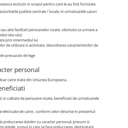
oseasca exclusiv in scopul pentru care le-au fost furnizate.
ritatile publice centrale / locale, in urmatoarele cazuri
 sau alte facilitati persoanelor vizate, obtinute ca urmare a
iul site-ului;
ate prin intermediul lui
r de utilizare si activitate, dezvoltarea caracteristicilor de
tele prevazute de lege
acter personal
r doar catre state din Uniunea Europeana.
neficiati
al, in calitate de persoane vizate, beneficiati de urmatoarele
are efectuate de catre , conform celor descrise in prezentul
la prelucrarea datelor cu caracter personal, precum si
e datele, scopul in care se face prelucrarea, destinatarii