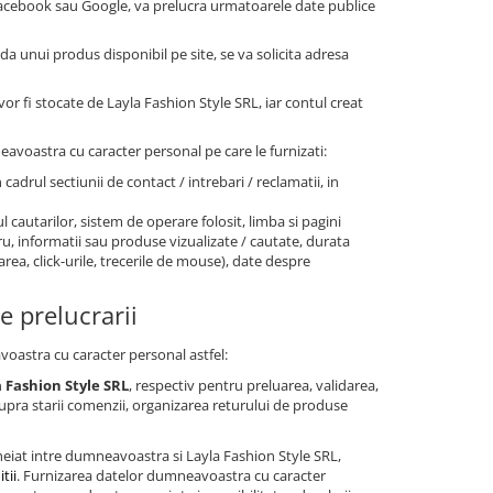
 Facebook sau Google, va prelucra urmatoarele date publice
nda unui produs disponibil pe site, se va solicita adresa
vor fi stocate de Layla Fashion Style SRL, iar contul creat
neavoastra cu caracter personal pe care le furnizati:
n cadrul sectiunii de contact / intrebari / reclamatii, in
l cautarilor, sistem de operare folosit, limba si pagini
stru, informatii sau produse vizualizate / cautate, durata
area, click-urile, trecerile de mouse), date despre
e prelucrarii
avoastra cu caracter personal astfel:
 Fashion Style SRL
, respectiv pentru preluarea, validarea,
pra starii comenzii, organizarea returului de produse
eiat intre dumneavoastra si Layla Fashion Style SRL,
tii
. Furnizarea datelor dumneavoastra cu caracter