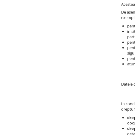
Acestea 
De asem
exempli
pent
in s
part
pent
pent
sigu
pent
atun
Datele 
In condi
dreptur
dre
doc
drep
deta