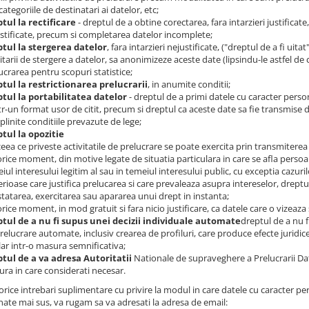
categoriile de destinatari ai datelor, etc;
tul la rectificare
- dreptul de a obtine corectarea, fara intarzieri justificat
stificate, precum si completarea datelor incomplete;
tul la stergerea datelor
, fara intarzieri nejustificate, ("dreptul de a fi uita
citarii de stergere a datelor, sa anonimizeze aceste date (lipsindu-le astfel de 
ucrarea pentru scopuri statistice;
tul la restrictionarea prelucrarii
, in anumite conditii;
tul la portabilitatea datelor
- dreptul de a primi datele cu caracter perso
ntr-un format usor de citit, precum si dreptul ca aceste date sa fie transmise 
plinite conditiile prevazute de lege;
tul la opozitie
 ceea ce priveste activitatile de prelucrare se poate exercita prin transmiterea
 orice moment, din motive legate de situatia particulara in care se afla persoan
iul interesului legitim al sau in temeiul interesului public, cu exceptia cazur
rioase care justifica prelucarea si care prevaleaza asupra intereselor, dreptur
tatarea, exercitarea sau apararea unui drept in instanta;
 orice moment, in mod gratuit si fara nicio justificare, ca datele care o vizeaza
tul de a nu fi supus unei decizii individuale automate
dreptul de a nu f
relucrare automate, inclusiv crearea de profiluri, care produce efecte juridi
lar intr-o masura semnificativa;
tul de a va adresa Autoritatii
Nationale de supraveghere a Prelucrarii Da
ra in care considerati necesar.
rice intrebari suplimentare cu privire la modul in care datele cu caracter pe
ate mai sus, va rugam sa va adresati la adresa de email: