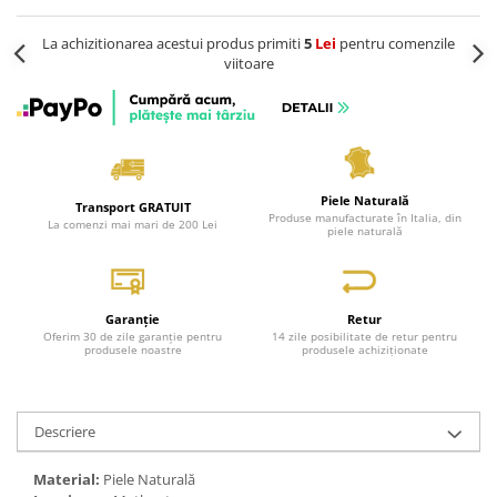
La achizitionarea acestui produs primiti
5
Lei
pentru comenzile
viitoare
Piele Naturală
Transport GRATUIT
Produse manufacturate în Italia, din
La comenzi mai mari de 200 Lei
piele naturală
Garanție
Retur
Oferim 30 de zile garanție pentru
14 zile posibilitate de retur pentru
produsele noastre
produsele achiziționate
Descriere
Material:
Piele Naturală