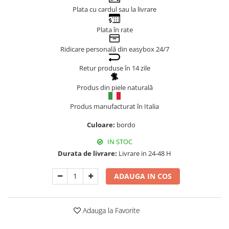
Plata cu cardul sau la livrare
Genți Negre
Genți Nude
Plata în rate
Genți Portocalii
Ridicare personală din easybox 24/7
Genți Roze
Genți Roșii
Retur produse în 14 zile
Genți Taupe
Produs din piele naturală
Genți Turcoaz
Genți Verzi
Produs manufacturat în Italia
Culoare:
bordo
IN STOC
Durata de livrare:
Livrare in 24-48 H
ADAUGA IN COS
Adauga la Favorite