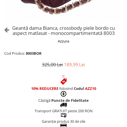
Culori Genți
Genti Aurii
Genti bleo
Genți Albastre
Geantă dama Bianca, crossbody piele bordo cu
Genți Albe
aspect matlasat - monocompartimentată 8003
Genți Argintii
Azzura
Genți Bej
Genți Bleumarin
Cod Produs:
8003BOR
Genți Bordo
325,00 Lei
189,99 Lei
Genți Cafenii
Genți Caramel
::
Genți Coniac
10% REDUCERE
folosind
Codul
AZZ10
Genți Corai
Genți Crem
Câștigă
Puncte de Fidelitate
Genți Galbene
Transport GRATUIT peste 200 RON
Genți Gri
Genți Maro
Garanție produs 30 de zile
Genți Multicolore