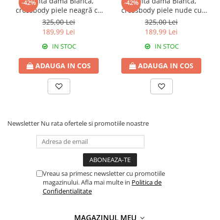
Geantă dama Bianca,
Geantă dama Bianca,
-42%
-42%
crossbody piele neagră cu
crossbody piele nude cu
aspect matlasat cu accesorii
aspect matlasat -
325,00 Lei
325,00 Lei
argintii,8003
monocompartimentată
189,99 Lei
189,99 Lei
8003
IN STOC
IN STOC
ADAUGA IN COS
ADAUGA IN COS
Newsletter
Nu rata ofertele si promotiile noastre
Vreau sa primesc newsletter cu promotiile
magazinului. Afla mai multe in
Politica de
Confidentialitate
MAGAZINUL MEU