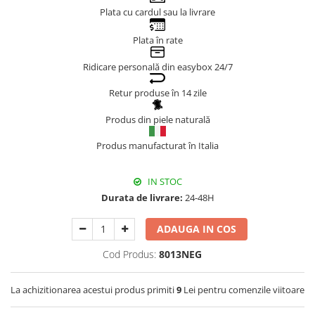
Plata cu cardul sau la livrare
Genți Negre
Genți Nude
Plata în rate
Genți Portocalii
Ridicare personală din easybox 24/7
Genți Roze
Genți Roșii
Retur produse în 14 zile
Genți Taupe
Produs din piele naturală
Genți Turcoaz
Genți Verzi
Produs manufacturat în Italia
IN STOC
Durata de livrare:
24-48H
ADAUGA IN COS
Cod Produs:
8013NEG
La achizitionarea acestui produs primiti
9
Lei pentru comenzile viitoare