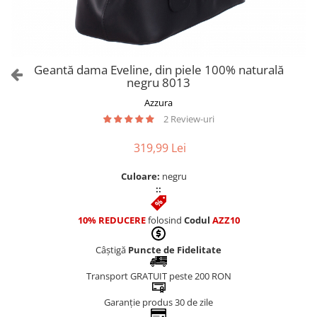
Culori Genți
Genti Aurii
Genti bleo
Genți Albastre
Geantă dama Eveline, din piele 100% naturală
Genți Albe
negru 8013
Genți Argintii
Azzura
Genți Bej
2 Review-uri
Genți Bleumarin
319,99 Lei
Genți Bordo
Genți Cafenii
Culoare:
negru
Genți Caramel
::
Genți Coniac
10% REDUCERE
folosind
Codul
AZZ10
Genți Corai
Genți Crem
Câștigă
Puncte de Fidelitate
Genți Galbene
Transport GRATUIT peste 200 RON
Genți Gri
Genți Maro
Garanție produs 30 de zile
Genți Multicolore