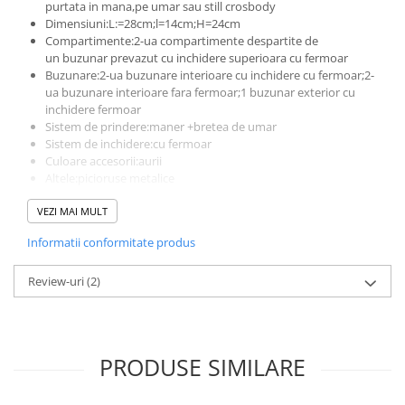
purtata in mana,pe umar sau still crosbody
Dimensiuni:L:=28cm;l=14cm;H=24cm
Compartimente:2-ua compartimente despartite de
un buzunar prevazut cu inchidere superioara cu fermoar
Buzunare:2-ua buzunare interioare cu inchidere cu fermoar;2-
ua buzunare interioare fara fermoar;1 buzunar exterior cu
inchidere fermoar
Sistem de prindere:maner +bretea de umar
Sistem de inchidere:cu fermoar
Culoare accesorii:aurii
Altele:picioruse metalice
Produs lucrat manual in Italia din materiale de calitate
VEZI MAI MULT
superioara
Informatii conformitate produs
Review-uri
(2)
PRODUSE SIMILARE