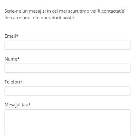
Culori Genți
Genti Aurii
Scrie-ne un mesaj si in cel mai scurt timp vei fi contactat(a)
Genti bleo
de catre unul din operatorii nostri.
Genți Albastre
Genți Albe
Email*
Genți Argintii
Genți Bej
Genți Bleumarin
Nume*
Genți Bordo
Genți Cafenii
Genți Caramel
Telefon*
Genți Coniac
Genți Corai
Genți Crem
Mesajul tau*
Genți Galbene
Genți Gri
Genți Maro
Genți Multicolore