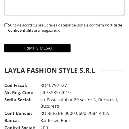
Genți Negre
Genți Nude
Genți Portocalii
Sunt de acord cu prelucrarea datelor personale conform
Politicii de
Genți Roze
Confidentialitate
a magazinului
Genți Roșii
Genți Taupe
Genți Turcoaz
Genți Verzi
LAYLA FASHION STYLE S.R.L
Cod Fiscal:
RO40797527
Nr. Reg. Com:
J40/3535/2019
Sediu Social:
str.Postasului nr.29 sector 3, București,
Bucuresti
Cont Bancar:
RO58 RZBR 0000 0600 2084 4455
Banca:
Raiffeisen Bank
Capital Social:
200