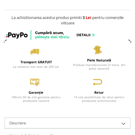
La achizitionarea acestui produs primiti
3
Lei
pentru comenzile
viitoare
Piele Naturală
Transport GRATUIT
Produse manufacturate în Italia, din
La comenzi mai mari de 200 Lei
piele naturală
Garanție
Retur
Oferim 30 de zile garanție pentru
14 zile posibilitate de retur pentru
produsele noastre
produsele achiziționate
Descriere