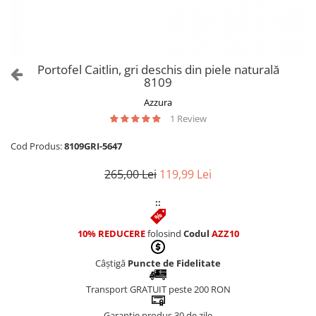
Culori Genți
Genti Aurii
Genti bleo
Genți Albastre
Portofel Caitlin, gri deschis din piele naturală
Genți Albe
8109
Genți Argintii
Azzura
Genți Bej
1 Review
Genți Bleumarin
Cod Produs:
8109GRI-5647
Genți Bordo
Genți Cafenii
265,00 Lei
119,99 Lei
Genți Caramel
::
Genți Coniac
Genți Corai
10% REDUCERE
folosind
Codul
AZZ10
Genți Crem
Genți Galbene
Câștigă
Puncte de Fidelitate
Genți Gri
Transport GRATUIT peste 200 RON
Genți Maro
Genți Multicolore
Garanție produs 30 de zile