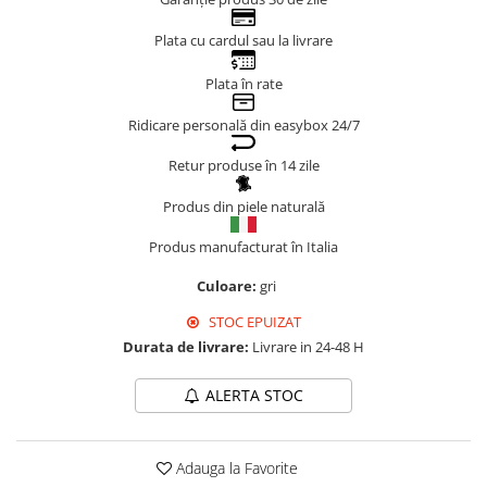
Genți Negre
Plata cu cardul sau la livrare
Genți Nude
Genți Portocalii
Plata în rate
Genți Roze
Ridicare personală din easybox 24/7
Genți Roșii
Retur produse în 14 zile
Genți Taupe
Genți Turcoaz
Produs din piele naturală
Genți Verzi
Produs manufacturat în Italia
Culoare:
gri
STOC EPUIZAT
Durata de livrare:
Livrare in 24-48 H
ALERTA STOC
Adauga la Favorite