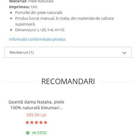
Material:
Piele Naturală
Imprimeu:
Uni
Portofel din piele naturală
Produs lucrat manual, în Italia, din materiale de calitate
superioară.
Dimensiuni: L=20, l=4, H=10.
Informatii conformitate produs
Review-uri
(1)
RECOMANDARI
Geantă dama Natalia, piele
100% naturală bleumarin
cu aspect matlasat,lant
399,99 Lei
auriu 8001
IN STOC