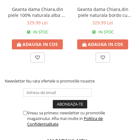
Geanta dama Chiara,din
Geanta dama Chiara,din
piele 100% naturala alba cu
piele naturala bordo cu
accesorii argintii 8215
accesorii argintii 8215
329,99 Lei
329,99 Lei
IN STOC
IN STOC
ADAUGA IN COS
ADAUGA IN COS
Newsletter
Nu rata ofertele si promotiile noastre
Vreau sa primesc newsletter cu promotiile
magazinului. Afla mai multe in
Politica de
Confidentialitate