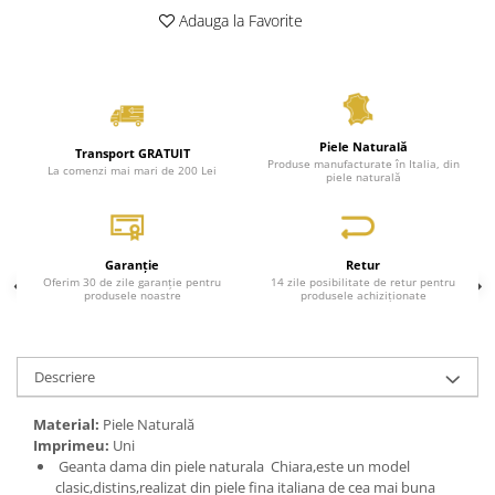
Adauga la Favorite
Genți Negre
Genți Nude
Genți Portocalii
Genți Roze
Genți Roșii
Piele Naturală
Transport GRATUIT
Produse manufacturate în Italia, din
Genți Taupe
La comenzi mai mari de 200 Lei
piele naturală
Genți Turcoaz
Genți Verzi
Garanție
Retur
Oferim 30 de zile garanție pentru
14 zile posibilitate de retur pentru
produsele noastre
produsele achiziționate
Descriere
Material:
Piele Naturală
Imprimeu:
Uni
Geanta dama din piele naturala Chiara,este un model
clasic,distins,realizat din piele fina italiana de cea mai buna