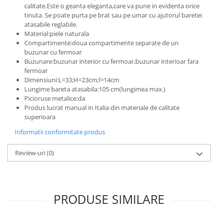
calitate.Este o geanta eleganta,care va pune in evidenta orice
tinuta. Se poate purta pe brat sau pe umar cu ajutorul baretei
atasabile reglabile.
Material:piele naturala
Compartimente:doua compartimente separate de un
buzunar cu fermoar
Buzunare:buzunar interior cu fermoar,buzunar interioar fara
fermoar
Dimensiuni:L=33;H=23cm;l=14cm
Lungime bareta atasabila:105 cm(lungimea max.)
Picioruse metalice:da
Produs lucrat manual in Italia din materiale de calitate
superioara
Informatii conformitate produs
Review-uri
(0)
PRODUSE SIMILARE