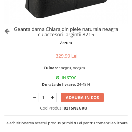
Culori Genți
Genti Aurii
Genti bleo
Genți Albastre
Geanta dama Chiara,din piele naturala neagra
Genți Albe
cu accesorii argintii 8215
Genți Argintii
Azzura
Genți Bej
Genți Bleumarin
329,99 Lei
Genți Bordo
Culoare:
negru, neagra
Genți Cafenii
IN STOC
Genți Caramel
Durata de livrare:
24-48 H
Genți Coniac
Genți Corai
ADAUGA IN COS
Genți Crem
Cod Produs:
8215NEGRU
Genți Galbene
Genți Gri
La achizitionarea acestui produs primiti
9
Lei pentru comenzile viitoare
Genți Maro
Genți Multicolore