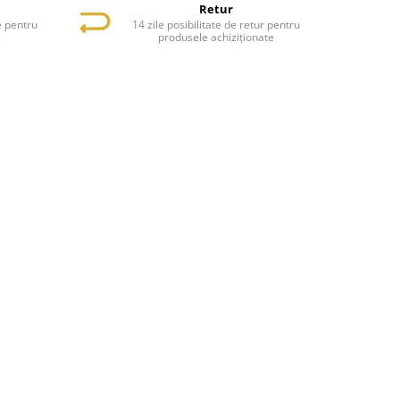
Retur
e pentru
14 zile posibilitate de retur pentru
e
produsele achiziționate