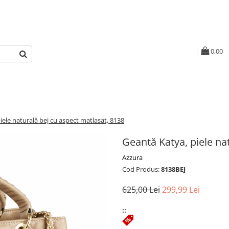
0,00
iele naturală bej cu aspect matlasat, 8138
Geantă Katya, piele na
Azzura
Cod Produs:
8138BEJ
625,00 Lei
299,99 Lei
::