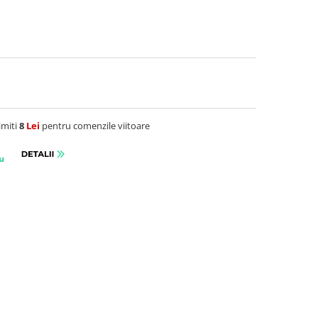
imiti
8
Lei
pentru comenzile viitoare