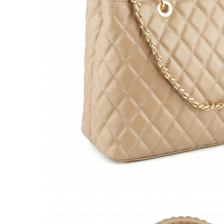
Culori Genți
Genti Aurii
Genti bleo
Genți Albastre
Genți Albe
Genți Argintii
Genți Bej
Genți Bleumarin
Genți Bordo
Genți Cafenii
Genți Caramel
Genți Coniac
Genți Corai
Genți Crem
Genți Galbene
Genți Gri
Genți Maro
Genți Multicolore