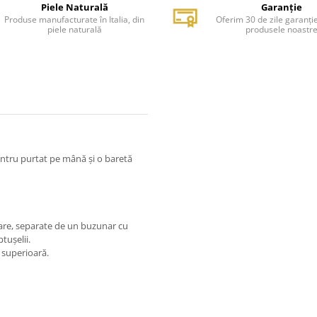
Piele Naturală
Garanție
Produse manufacturate în Italia, din
Oferim 30 de zile garanți
piele naturală
produsele noastr
ntru purtat pe mână și o baretă
re, separate de un buzunar cu
tușelii.
e superioară.