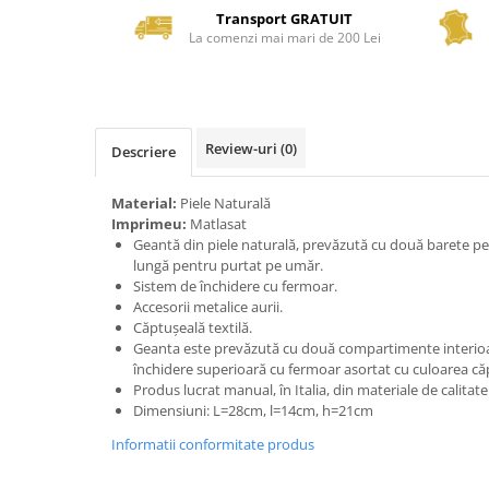
Transport GRATUIT
La comenzi mai mari de 200 Lei
Review-uri
(0)
Descriere
Material:
Piele Naturală
Imprimeu:
Matlasat
Geantă din piele naturală, prevăzută cu două barete pe
lungă pentru purtat pe umăr.
Sistem de închidere cu fermoar.
Accesorii metalice aurii.
Căptușeală textilă.
Geanta este prevăzută cu două compartimente interioa
închidere superioară cu fermoar asortat cu culoarea căp
Produs lucrat manual, în Italia, din materiale de calitat
Dimensiuni: L=28cm, l=14cm, h=21cm
Informatii conformitate produs