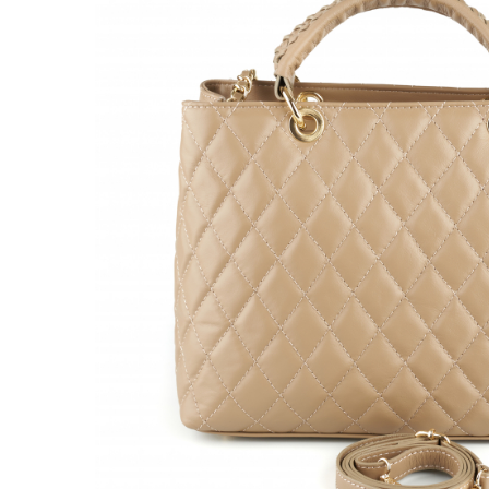
Genți Negre
Genți Nude
Genți Portocalii
Genți Roze
Genți Roșii
Genți Taupe
Genți Turcoaz
Genți Verzi