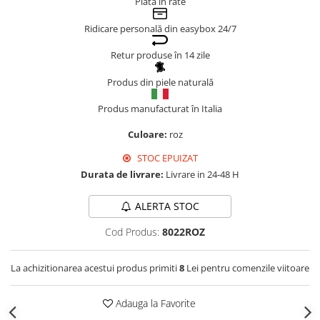
Plata în rate
Genți Negre
Ridicare personală din easybox 24/7
Genți Nude
Genți Portocalii
Retur produse în 14 zile
Genți Roze
Produs din piele naturală
Genți Roșii
Produs manufacturat în Italia
Genți Taupe
Genți Turcoaz
Culoare:
roz
Genți Verzi
STOC EPUIZAT
Durata de livrare:
Livrare in 24-48 H
ALERTA STOC
Cod Produs:
8022ROZ
La achizitionarea acestui produs primiti
8
Lei pentru comenzile viitoare
Adauga la Favorite