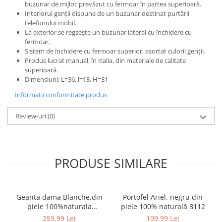
buzunar de mijloc prevăzut cu fermoar în partea superioară.
Interiorul genții dispune de un buzunar destinat purtării
telefonului mobil.
La exterior se regsește un buzunar lateral cu închidere cu
fermoar.
Sistem de închidere cu fermoar superior, asortat culorii genții.
Produs lucrat manual, în Italia, din materiale de calitate
superioară.
Dimensiuni: L=36, l=13, H=31
Informatii conformitate produs
Review-uri
(0)
PRODUSE SIMILARE
Geanta dama Blanche,din
Portofel Ariel, negru din
piele 100%naturala
piele 100% naturală 8112
Italia,8246,negru
259,99 Lei
109,99 Lei