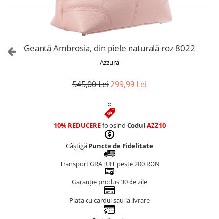
Culori Genți
Genti Aurii
Genti bleo
Genți Albastre
Geantă Ambrosia, din piele naturală roz 8022
Genți Albe
Azzura
Genți Argintii
Genți Bej
545,00 Lei
299,99 Lei
Genți Bleumarin
::
Genți Bordo
Genți Cafenii
10% REDUCERE
folosind
Codul
AZZ10
Genți Caramel
Genți Coniac
Câștigă
Puncte de Fidelitate
Genți Corai
Transport GRATUIT peste 200 RON
Genți Crem
Genți Galbene
Garanție produs 30 de zile
Genți Gri
Plata cu cardul sau la livrare
Genți Maro
Genți Multicolore