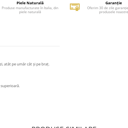
Piele Naturală
Garanție
Produse manufacturate în Italia, din
Oferim 30 de zile garanți
piele naturală
produsele noastr
zi, atât pe umăr cât și pe braț.
e superioară.