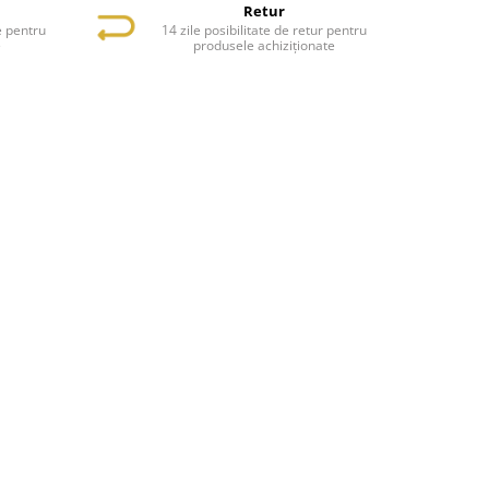
Retur
e pentru
14 zile posibilitate de retur pentru
e
produsele achiziționate