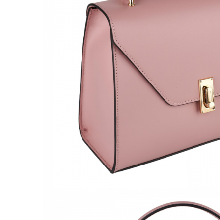
Culori Genți
Genti Aurii
Genti bleo
Genți Albastre
Genți Albe
Genți Argintii
Genți Bej
Genți Bleumarin
Genți Bordo
Genți Cafenii
Genți Caramel
Genți Coniac
Genți Corai
Genți Crem
Genți Galbene
Genți Gri
Genți Maro
Genți Multicolore