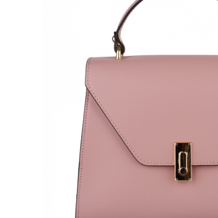
Genți Negre
Genți Nude
Genți Portocalii
Genți Roze
Genți Roșii
Genți Taupe
Genți Turcoaz
Genți Verzi