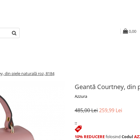
0,00
, din piele naturală roz, 8184
Geantă Courtney, din p
Azzura
485,00 Lei
259,99 Lei
::
10% REDUCERE
folosind
Codul
AZ