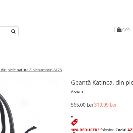
0,00
 din piele naturală bleaumarin 8176
Geantă Katinca, din pi
Azzura
565,00 Lei
319,99 Lei
::
10% REDUCERE
folosind
Codul
AZ