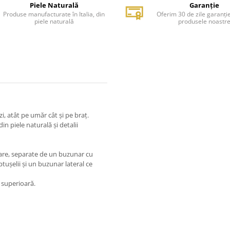
Piele Naturală
Garanție
Produse manufacturate în Italia, din
Oferim 30 de zile garanți
piele naturală
produsele noastr
zi, atât pe umăr cât și pe braț.
 piele naturală și detalii
re, separate de un buzunar cu
ușelii și un buzunar lateral ce
e superioară.