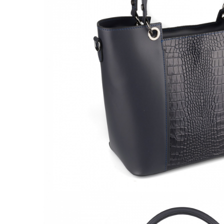
Culori Genți
Genti Aurii
Genti bleo
Genți Albastre
Genți Albe
Genți Argintii
Genți Bej
Genți Bleumarin
Genți Bordo
Genți Cafenii
Genți Caramel
Genți Coniac
Genți Corai
Genți Crem
Genți Galbene
Genți Gri
Genți Maro
Genți Multicolore