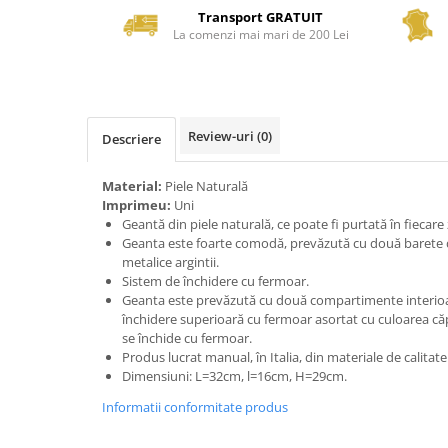
Transport GRATUIT
La comenzi mai mari de 200 Lei
Review-uri
(0)
Descriere
Material:
Piele Naturală
Imprimeu:
Uni
Geantă din piele naturală, ce poate fi purtată în fiecare 
Geanta este foarte comodă, prevăzută cu două barete din
metalice argintii.
Sistem de închidere cu fermoar.
Geanta este prevăzută cu două compartimente interioa
închidere superioară cu fermoar asortat cu culoarea căpt
se închide cu fermoar.
Produs lucrat manual, în Italia, din materiale de calitat
Dimensiuni: L=32cm, l=16cm, H=29cm.
Informatii conformitate produs