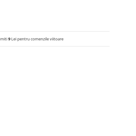
imiti
9
Lei pentru comenzile viitoare