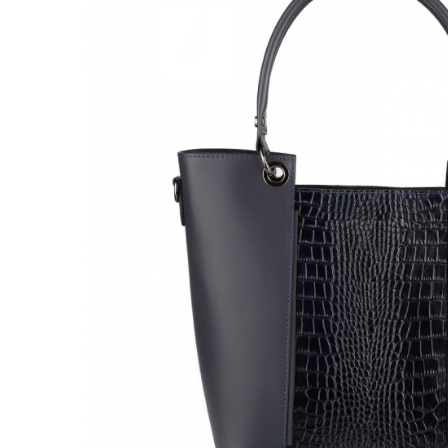
Genți Negre
Genți Nude
Genți Portocalii
Genți Roze
Genți Roșii
Genți Taupe
Genți Turcoaz
Genți Verzi