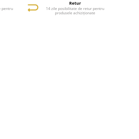
Retur
e pentru
14 zile posibilitate de retur pentru
e
produsele achiziționate