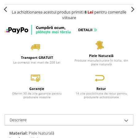
La achizitionarea acestui produs primiti
8
Lei
pentru comenzile
viitoare
Piele Naturală
Transport GRATUIT
Produse manufacturate în Italia, din
La comenzi mai mari de 200 Lei
piele naturală
Garanție
Retur
Oferim 30 de zile garanție pentru
14 zile posibilitate de retur pentru
produsele noastre
produsele achiziționate
Descriere
Material:
Piele Naturală