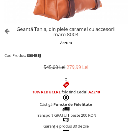
Culori Genți
Genti Aurii
Genti bleo
Genți Albastre
Geantă Tania, din piele caramel cu accesorii
Genți Albe
maro 8004
Genți Argintii
Azzura
Genți Bej
Genți Bleumarin
Cod Produs:
8004BEJ
Genți Bordo
545,00 Lei
279,99 Lei
Genți Cafenii
Genți Caramel
::
Genți Coniac
10% REDUCERE
folosind
Codul
AZZ10
Genți Corai
Genți Crem
Câștigă
Puncte de Fidelitate
Genți Galbene
Transport GRATUIT peste 200 RON
Genți Gri
Genți Maro
Garanție produs 30 de zile
Genți Multicolore