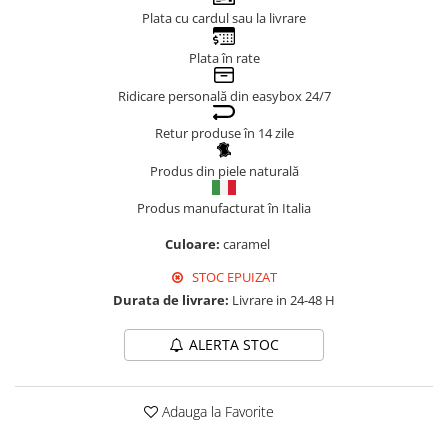
Plata cu cardul sau la livrare
Genți Negre
Genți Nude
Plata în rate
Genți Portocalii
Ridicare personală din easybox 24/7
Genți Roze
Genți Roșii
Retur produse în 14 zile
Genți Taupe
Produs din piele naturală
Genți Turcoaz
Genți Verzi
Produs manufacturat în Italia
Culoare:
caramel
STOC EPUIZAT
Durata de livrare:
Livrare in 24-48 H
ALERTA STOC
Adauga la Favorite