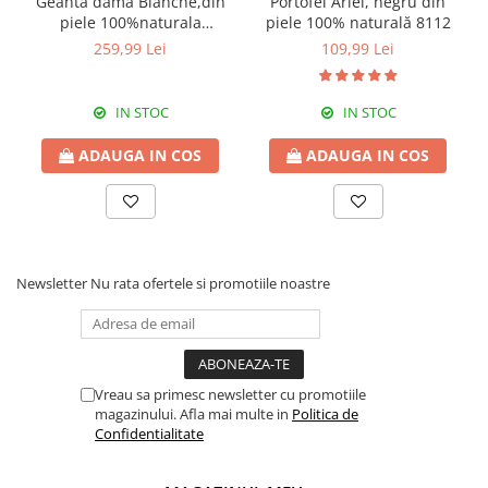
Geanta dama Blanche,din
Portofel Ariel, negru din
piele 100%naturala
piele 100% naturală 8112
Italia,8246,negru
259,99 Lei
109,99 Lei
IN STOC
IN STOC
ADAUGA IN COS
ADAUGA IN COS
Newsletter
Nu rata ofertele si promotiile noastre
Vreau sa primesc newsletter cu promotiile
magazinului. Afla mai multe in
Politica de
Confidentialitate