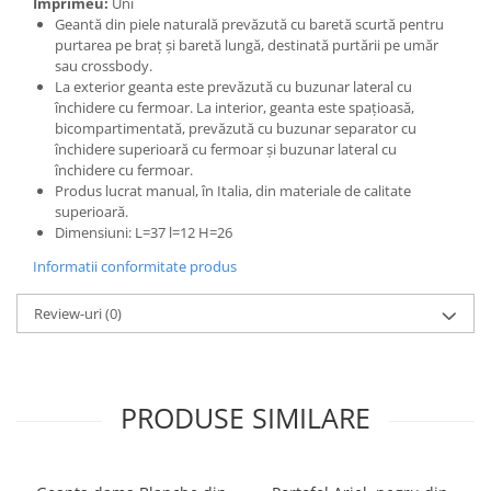
Imprimeu:
Uni
Geantă din piele naturală prevăzută cu baretă scurtă pentru
purtarea pe braț și baretă lungă, destinată purtării pe umăr
sau crossbody.
La exterior geanta este prevăzută cu buzunar lateral cu
închidere cu fermoar. La interior, geanta este spațioasă,
bicompartimentată, prevăzută cu buzunar separator cu
închidere superioară cu fermoar și buzunar lateral cu
închidere cu fermoar.
Produs lucrat manual, în Italia, din materiale de calitate
superioară.
Dimensiuni: L=37 l=12 H=26
Informatii conformitate produs
Review-uri
(0)
PRODUSE SIMILARE