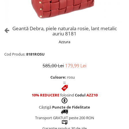
Culori Genți
Genti Aurii
Genti bleo
Genți Albastre
Geantă Debra, piele naturala rosie, lant metalic
Genți Albe
auriu 8181
Genți Argintii
Azzura
Genți Bej
Genți Bleumarin
Cod Produs:
8181ROSU
Genți Bordo
585,00 Lei
179,99 Lei
Genți Cafenii
Genți Caramel
Culoare:
rosu
::
Genți Coniac
Genți Corai
10% REDUCERE
folosind
Codul
AZZ10
Genți Crem
Genți Galbene
Câștigă
Puncte de Fidelitate
Genți Gri
Transport GRATUIT peste 200 RON
Genți Maro
Garanție produs 30 de zile
Genți Multicolore