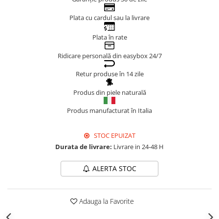
Genți Negre
Plata cu cardul sau la livrare
Genți Nude
Plata în rate
Genți Portocalii
Genți Roze
Ridicare personală din easybox 24/7
Genți Roșii
Retur produse în 14 zile
Genți Taupe
Genți Turcoaz
Produs din piele naturală
Genți Verzi
Produs manufacturat în Italia
STOC EPUIZAT
Durata de livrare:
Livrare in 24-48 H
ALERTA STOC
Adauga la Favorite