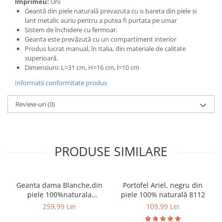
Imprimeu:
Uni
Geantă din piele naturală prevazuta cu o bareta din piele si
lant metalic auriu pentru a putea fi purtata pe umar
Sistem de închidere cu fermoar.
Geanta este prevăzută cu un compartiment interior
Produs lucrat manual, în Italia, din materiale de calitate
superioară.
Dimensiuni: L=31 cm, H=16 cm, l=10 cm
Informatii conformitate produs
Review-uri
(0)
PRODUSE SIMILARE
Geanta dama Blanche,din
Portofel Ariel, negru din
piele 100%naturala
piele 100% naturală 8112
Italia,8246,negru
259,99 Lei
109,99 Lei