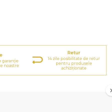
Retur
e
14 zile posibilitate de retur
e garanție
pentru produsele
e noastre
achiziționate