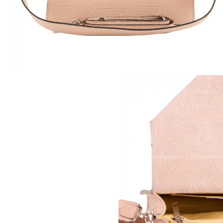
Genți Multicolore
Genți Negre
Genți Nude
Genți Portocalii
Genți Roze
Genți Roșii
Genți Taupe
Genți Turcoaz
Genți Verzi