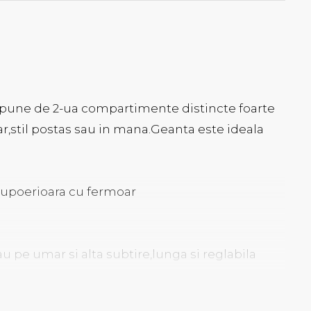
Dispune de 2-ua compartimente distincte foarte
r,stil postas sau in mana.Geanta este ideala
supoerioara cu fermoar
u pe umar si alta subtire,lunga si reglabila