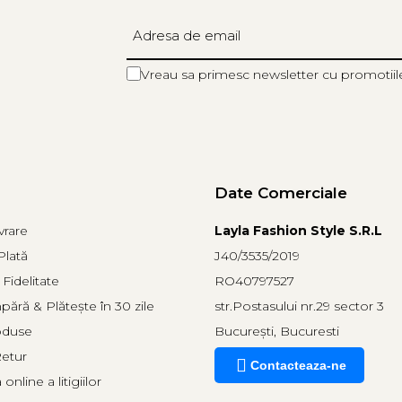
Vreau sa primesc newsletter cu promotiil
Date Comerciale
vrare
Layla Fashion Style S.R.L
lată
J40/3535/2019
Fidelitate
RO40797527
ră & Plătește în 30 zile
str.Postasului nr.29 sector 3
oduse
București, Bucuresti
Retur
Contacteaza-ne
online a litigiilor