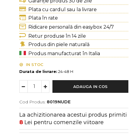
Garanție produs 30 de zile
Plata cu cardul sau la livrare
Plata în rate
Ridicare personală din easybox 24/7
Retur produse în 14 zile
Produs din piele naturală
Produs manufacturat în Italia
IN STOC
Durata de livrare:
24-48 H
ADAUGA IN COS
Cod Produs:
8019NUDE
La achizitionarea acestui produs primiti
8
Lei pentru comenzile viitoare