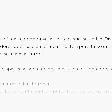
te fi atasat deopotriva la tinute casual sau office.
ere superioara cu fermoar .Poate fi purtata pe uma
oasa in acelasi timp
e spatioase separate de un buzunar cu inchidere 
r interior fara fermoar
l lata si scurta pentru a putea fi purtata pe mana sa
rossbody
a metalica