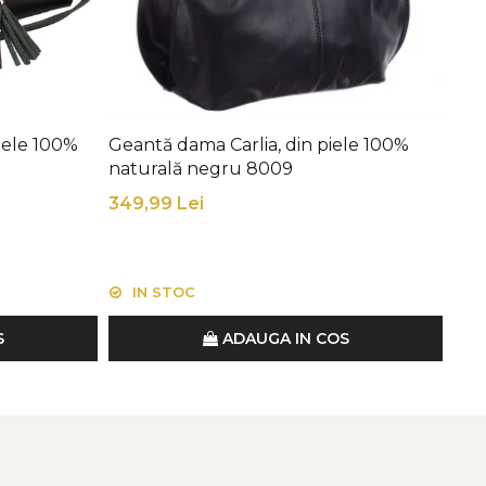
iele 100%
Geantă dama Carlia, din piele 100%
Gea
naturală negru 8009
pie
mat
349,99 Lei
289
IN STOC
I
S
ADAUGA IN COS