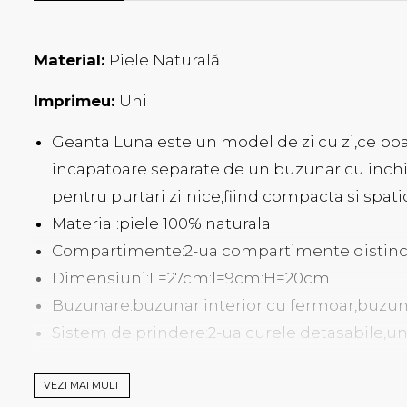
Material:
Piele Naturală
Imprimeu:
Uni
Geanta Luna este un model de zi cu zi,ce poa
incapatoare separate de un buzunar cu inchid
pentru purtari zilnice,fiind compacta si spati
Material:piele 100% naturala
Compartimente:2-ua compartimente distinct
Dimensiuni:L=27cm:l=9cm:H=20cm
Buzunare:buzunar interior cu fermoar,buzuna
Sistem de prindere:2-ua curele detasabile,una
pentru a putea fi purtata pe umar sau stil c
Sistem de inchidere:clapa prevazuta cu caps
VEZI MAI MULT