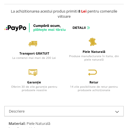
La achizitionarea acestui produs primiti
8
Lei
pentru comenzile
viitoare
Piele Naturală
Transport GRATUIT
Produse manufacturate în Italia, din
La comenzi mai mari de 200 Lei
piele naturală
Garanție
Retur
Oferim 30 de zile garanție pentru
14 zile posibilitate de retur pentru
produsele noastre
produsele achiziționate
Descriere
Material:
Piele Naturală