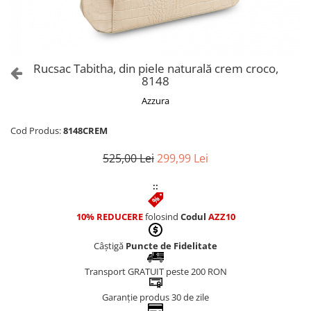
Culori Genți
Genti Aurii
Genti bleo
Genți Albastre
Rucsac Tabitha, din piele naturală crem croco,
Genți Albe
8148
Genți Argintii
Azzura
Genți Bej
Genți Bleumarin
Cod Produs:
8148CREM
Genți Bordo
525,00 Lei
299,99 Lei
Genți Cafenii
Genți Caramel
::
Genți Coniac
10% REDUCERE
folosind
Codul
AZZ10
Genți Corai
Genți Crem
Câștigă
Puncte de Fidelitate
Genți Galbene
Transport GRATUIT peste 200 RON
Genți Gri
Genți Maro
Garanție produs 30 de zile
Genți Multicolore