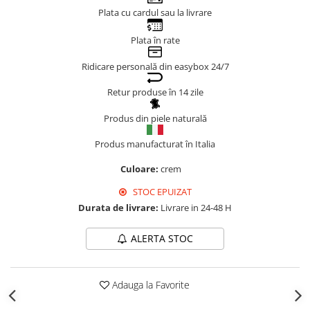
Plata cu cardul sau la livrare
Genți Negre
Genți Nude
Plata în rate
Genți Portocalii
Ridicare personală din easybox 24/7
Genți Roze
Genți Roșii
Retur produse în 14 zile
Genți Taupe
Produs din piele naturală
Genți Turcoaz
Genți Verzi
Produs manufacturat în Italia
Culoare:
crem
STOC EPUIZAT
Durata de livrare:
Livrare in 24-48 H
ALERTA STOC
Adauga la Favorite