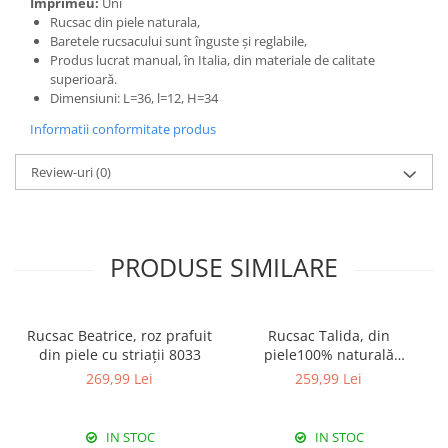
Imprimeu:
Uni
Rucsac din piele naturala,
Baretele rucsacului sunt înguste și reglabile,
Produs lucrat manual, în Italia, din materiale de calitate
superioară.
Dimensiuni: L=36, l=12, H=34
Informatii conformitate produs
Review-uri
(0)
PRODUSE SIMILARE
Rucsac Beatrice, roz prafuit
Rucsac Talida, din
din piele cu striații 8033
piele100% naturală
magenta, 8111
269,99 Lei
259,99 Lei
IN STOC
IN STOC