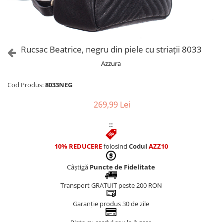
Culori Genți
Genti Aurii
Genti bleo
Genți Albastre
Rucsac Beatrice, negru din piele cu striații 8033
Genți Albe
Azzura
Genți Argintii
Genți Bej
Cod Produs:
8033NEG
Genți Bleumarin
269,99 Lei
Genți Bordo
Genți Cafenii
::
Genți Caramel
Genți Coniac
10% REDUCERE
folosind
Codul
AZZ10
Genți Corai
Câștigă
Puncte de Fidelitate
Genți Crem
Genți Galbene
Transport GRATUIT peste 200 RON
Genți Gri
Garanție produs 30 de zile
Genți Maro
Genți Multicolore