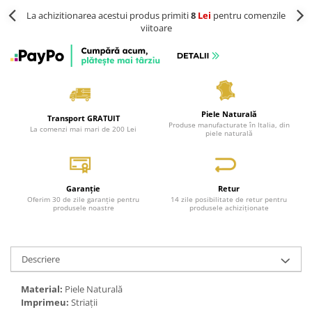
La achizitionarea acestui produs primiti
8
Lei
pentru comenzile
viitoare
Piele Naturală
Transport GRATUIT
Produse manufacturate în Italia, din
La comenzi mai mari de 200 Lei
piele naturală
Garanție
Retur
Oferim 30 de zile garanție pentru
14 zile posibilitate de retur pentru
produsele noastre
produsele achiziționate
Descriere
Material:
Piele Naturală
Imprimeu:
Striații