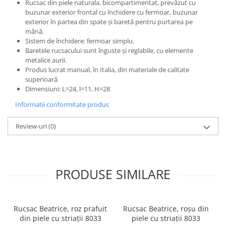
Rucsac din piele naturala, bicompartimentat, prevăzut cu
buzunar exterior frontal cu închidere cu fermoar, buzunar
exterior în partea din spate și baretă pentru purtarea pe
mână.
Sistem de închidere: fermoar simplu.
Baretele rucsacului sunt înguste și reglabile, cu elemente
metalice aurii.
Produs lucrat manual, în Italia, din materiale de calitate
superioară.
Dimensiuni: L=24, l=11, H=28
Informatii conformitate produs
Review-uri
(0)
PRODUSE SIMILARE
Rucsac Beatrice, roz prafuit
Rucsac Beatrice, roșu din
din piele cu striații 8033
piele cu striații 8033