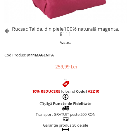
Culori Genți
Genti Aurii
Genti bleo
Genți Albastre
Rucsac Talida, din piele100% naturală magenta,
Genți Albe
8111
Genți Argintii
Azzura
Genți Bej
Genți Bleumarin
Cod Produs:
8111MAGENTA
Genți Bordo
259,99 Lei
Genți Cafenii
Genți Caramel
::
Genți Coniac
10% REDUCERE
folosind
Codul
AZZ10
Genți Corai
Genți Crem
Câștigă
Puncte de Fidelitate
Genți Galbene
Transport GRATUIT peste 200 RON
Genți Gri
Genți Maro
Garanție produs 30 de zile
Genți Multicolore