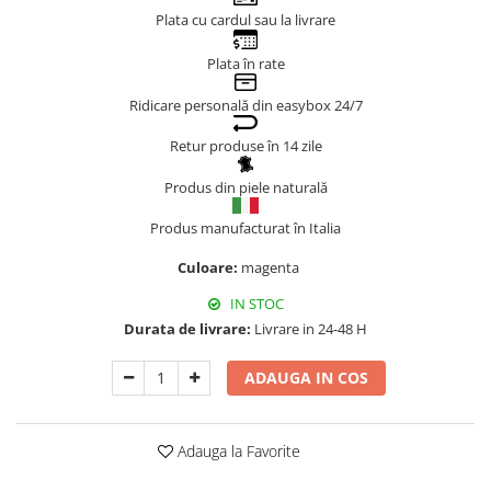
Plata cu cardul sau la livrare
Genți Negre
Genți Nude
Plata în rate
Genți Portocalii
Ridicare personală din easybox 24/7
Genți Roze
Genți Roșii
Retur produse în 14 zile
Genți Taupe
Produs din piele naturală
Genți Turcoaz
Genți Verzi
Produs manufacturat în Italia
Culoare:
magenta
IN STOC
Durata de livrare:
Livrare in 24-48 H
ADAUGA IN COS
Adauga la Favorite