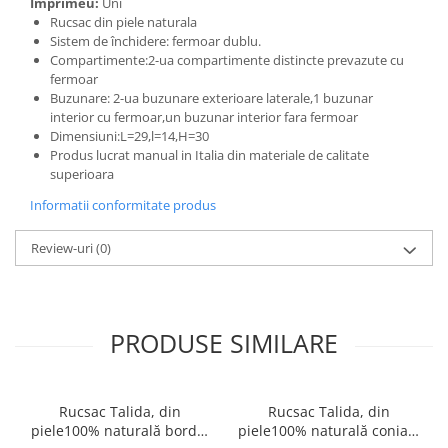
Imprimeu:
Uni
Rucsac din piele naturala
Sistem de închidere: fermoar dublu.
Compartimente:2-ua compartimente distincte prevazute cu
fermoar
Buzunare: 2-ua buzunare exterioare laterale,1 buzunar
interior cu fermoar,un buzunar interior fara fermoar
Dimensiuni:L=29,l=14,H=30
Produs lucrat manual in Italia din materiale de calitate
superioara
Informatii conformitate produs
Review-uri
(0)
PRODUSE SIMILARE
Rucsac Talida, din
Rucsac Talida, din
piele100% naturală bordo,
piele100% naturală coniac,