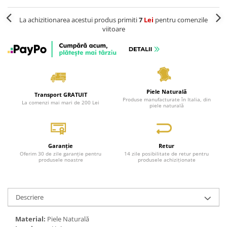
La achizitionarea acestui produs primiti
7
Lei
pentru comenzile
viitoare
Piele Naturală
Transport GRATUIT
Produse manufacturate în Italia, din
La comenzi mai mari de 200 Lei
piele naturală
Garanție
Retur
Oferim 30 de zile garanție pentru
14 zile posibilitate de retur pentru
produsele noastre
produsele achiziționate
Descriere
Material:
Piele Naturală