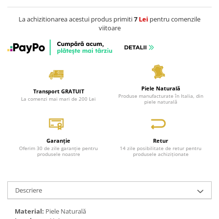
La achizitionarea acestui produs primiti
7
Lei
pentru comenzile
viitoare
Piele Naturală
Transport GRATUIT
Produse manufacturate în Italia, din
La comenzi mai mari de 200 Lei
piele naturală
Garanție
Retur
Oferim 30 de zile garanție pentru
14 zile posibilitate de retur pentru
produsele noastre
produsele achiziționate
Descriere
Material:
Piele Naturală