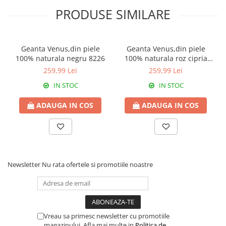
PRODUSE SIMILARE
Geanta Venus,din piele
Geanta Venus,din piele
100% naturala negru 8226
100% naturala roz cipria
8226
259,99 Lei
259,99 Lei
IN STOC
IN STOC
ADAUGA IN COS
ADAUGA IN COS
Newsletter
Nu rata ofertele si promotiile noastre
Vreau sa primesc newsletter cu promotiile
magazinului. Afla mai multe in
Politica de