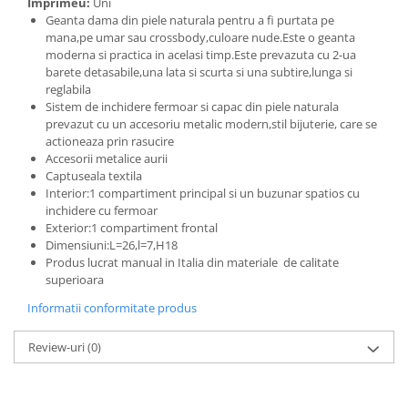
Imprimeu:
Uni
Geanta dama din piele naturala pentru a fi purtata pe
mana,pe umar sau crossbody,culoare nude.Este o geanta
moderna si practica in acelasi timp.Este prevazuta cu 2-ua
barete detasabile,una lata si scurta si una subtire,lunga si
reglabila
Sistem de inchidere fermoar si capac din piele naturala
prevazut cu un accesoriu metalic modern,stil bijuterie, care se
actioneaza prin rasucire
Accesorii metalice aurii
Captuseala textila
Interior:1 compartiment principal si un buzunar spatios cu
inchidere cu fermoar
Exterior:1 compartiment frontal
Dimensiuni:L=26,l=7,H18
Produs lucrat manual in Italia din materiale de calitate
superioara
Informatii conformitate produs
Review-uri
(0)