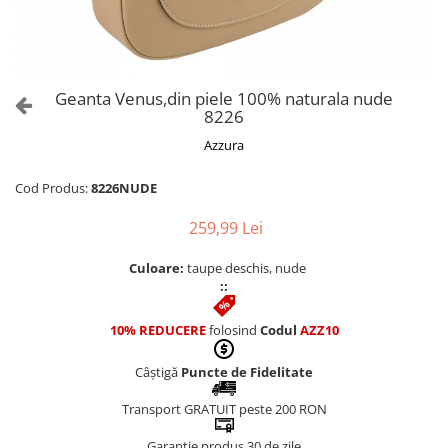
Culori Genți
Genti Aurii
Genti bleo
Genți Albastre
Geanta Venus,din piele 100% naturala nude
Genți Albe
8226
Genți Argintii
Azzura
Genți Bej
Genți Bleumarin
Cod Produs:
8226NUDE
Genți Bordo
259,99 Lei
Genți Cafenii
Genți Caramel
Culoare:
taupe deschis, nude
::
Genți Coniac
Genți Corai
10% REDUCERE
folosind
Codul
AZZ10
Genți Crem
Genți Galbene
Câștigă
Puncte de Fidelitate
Genți Gri
Transport GRATUIT peste 200 RON
Genți Maro
Garanție produs 30 de zile
Genți Multicolore