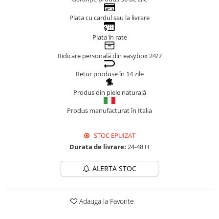
Genți Negre
Plata cu cardul sau la livrare
Genți Nude
Plata în rate
Genți Portocalii
Genți Roze
Ridicare personală din easybox 24/7
Genți Roșii
Retur produse în 14 zile
Genți Taupe
Genți Turcoaz
Produs din piele naturală
Genți Verzi
Produs manufacturat în Italia
STOC EPUIZAT
Durata de livrare:
24-48 H
ALERTA STOC
Adauga la Favorite