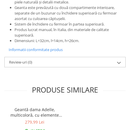
piele naturală și detalii metalice.
Geanta este prevăzută cu două compartimente interioare,
separate de un buzunar cu închidere superioară cu fermoar
asortat cu culoarea căptușelii.
Sistem de închidere cu fermoar în partea superioară.
Produs lucrat manual, în Italia, din materiale de calitate
superioară.
Dimensiuni: L=32cm, l=14cm, h=26cm.
Informatii conformitate produs
Review-uri
(0)
PRODUSE SIMILARE
Geantă dama Adelle,
multicoloră, cu elemente
florale și barete roz 8046
279,99 Lei