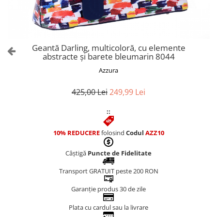
Culori Genți
Genti Aurii
Genti bleo
Genți Albastre
Geantă Darling, multicoloră, cu elemente
Genți Albe
abstracte și barete bleumarin 8044
Genți Argintii
Azzura
Genți Bej
Genți Bleumarin
425,00 Lei
249,99 Lei
Genți Bordo
::
Genți Cafenii
Genți Caramel
10% REDUCERE
folosind
Codul
AZZ10
Genți Coniac
Câștigă
Puncte de Fidelitate
Genți Corai
Genți Crem
Transport GRATUIT peste 200 RON
Genți Galbene
Garanție produs 30 de zile
Genți Gri
Genți Maro
Plata cu cardul sau la livrare
Genți Multicolore