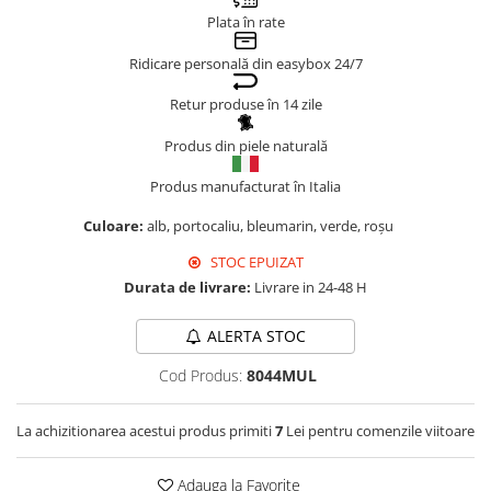
Plata în rate
Genți Negre
Genți Nude
Ridicare personală din easybox 24/7
Genți Portocalii
Retur produse în 14 zile
Genți Roze
Genți Roșii
Produs din piele naturală
Genți Taupe
Produs manufacturat în Italia
Genți Turcoaz
Culoare:
alb, portocaliu, bleumarin, verde, roșu
Genți Verzi
STOC EPUIZAT
Durata de livrare:
Livrare in 24-48 H
ALERTA STOC
Cod Produs:
8044MUL
La achizitionarea acestui produs primiti
7
Lei pentru comenzile viitoare
Adauga la Favorite