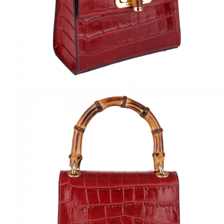
Culori Genți
Genti Aurii
Genti bleo
Genți Albastre
Genți Albe
Genți Argintii
Genți Bej
Genți Bleumarin
Genți Bordo
Genți Cafenii
Genți Caramel
Genți Coniac
Genți Corai
Genți Crem
Genți Galbene
Genți Gri
Genți Maro