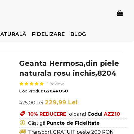
NATURALĂ
FIDELIZARE
BLOG
Geanta Hermosa,din piele
naturala rosu inchis,8204
1 Review
Cod Produs:
8204ROSU
229,99 Lei
425,00 Lei
10% REDUCERE
folosind
Codul
AZZ10
Câștigă
Puncte de Fidelitate
Transport GRATUIT peste 200 RON