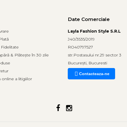
Date Comerciale
vrare
Layla Fashion Style S.R.L
lată
J40/3535/2019
Fidelitate
RO40797527
ră & Plătește în 30 zile
str.Postasului nr.29 sector 3
oduse
București, Bucuresti
Retur
Contacteaza-ne
online a litigiilor