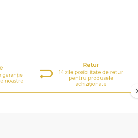
Retur
e
14 zile posibilitate de retur
e garanție
pentru produsele
e noastre
achiziționate