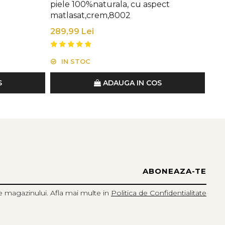
piele 100%naturala, cu aspect
nat
matlasat,crem,8002
349
289,99 Lei
IN STOC
I
S
ADAUGA IN COS
e magazinului. Afla mai multe in
Politica de Confidentialitate