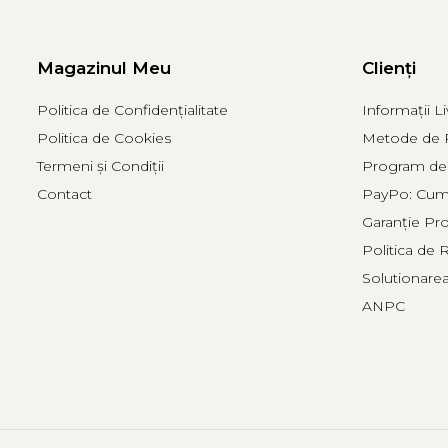
Magazinul Meu
Clienți
Politica de Confidențialitate
Informații Li
Politica de Cookies
Metode de P
Termeni și Condiții
Program de 
Contact
PayPo: Cumpă
Garanție Pr
Politica de 
Solutionarea 
ANPC