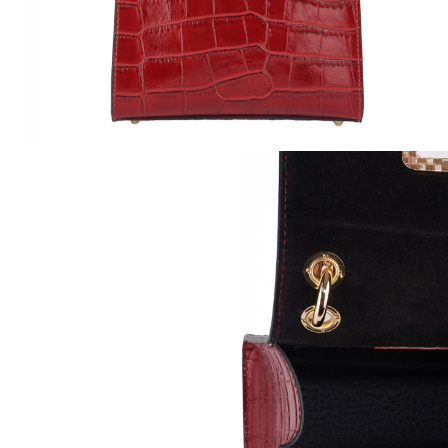
Genți Multicolore
Genți Negre
Genți Nude
Genți Portocalii
Genți Roze
Genți Roșii
Genți Taupe
Genți Turcoaz
Genți Verzi