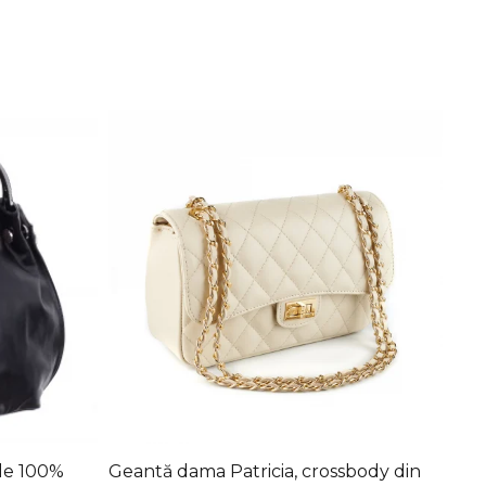
ele 100%
Geantă dama Patricia, crossbody din
Gea