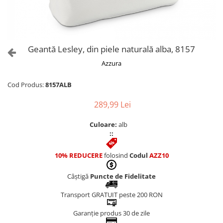
Culori Genți
Genti Aurii
Genti bleo
Genți Albastre
Geantă Lesley, din piele naturală alba, 8157
Genți Albe
Azzura
Genți Argintii
Genți Bej
Cod Produs:
8157ALB
Genți Bleumarin
289,99 Lei
Genți Bordo
Genți Cafenii
Culoare:
alb
Genți Caramel
::
Genți Coniac
10% REDUCERE
folosind
Codul
AZZ10
Genți Corai
Genți Crem
Câștigă
Puncte de Fidelitate
Genți Galbene
Transport GRATUIT peste 200 RON
Genți Gri
Genți Maro
Garanție produs 30 de zile
Genți Multicolore