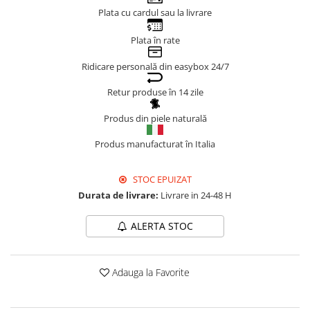
Plata cu cardul sau la livrare
Genți Negre
Genți Nude
Plata în rate
Genți Portocalii
Ridicare personală din easybox 24/7
Genți Roze
Genți Roșii
Retur produse în 14 zile
Genți Taupe
Produs din piele naturală
Genți Turcoaz
Genți Verzi
Produs manufacturat în Italia
STOC EPUIZAT
Durata de livrare:
Livrare in 24-48 H
ALERTA STOC
Adauga la Favorite