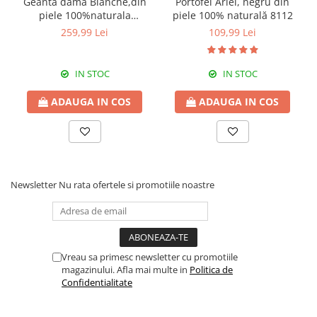
Geanta dama Blanche,din
Portofel Ariel, negru din
piele 100%naturala
piele 100% naturală 8112
Italia,8246,negru
259,99 Lei
109,99 Lei
IN STOC
IN STOC
ADAUGA IN COS
ADAUGA IN COS
Newsletter
Nu rata ofertele si promotiile noastre
Vreau sa primesc newsletter cu promotiile
magazinului. Afla mai multe in
Politica de
Confidentialitate