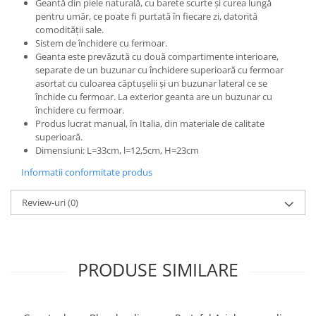
Geantă din piele naturală, cu barete scurte și curea lungă
pentru umăr, ce poate fi purtată în fiecare zi, datorită
comodității sale.
Sistem de închidere cu fermoar.
Geanta este prevăzută cu două compartimente interioare,
separate de un buzunar cu închidere superioară cu fermoar
asortat cu culoarea căptușelii și un buzunar lateral ce se
închide cu fermoar. La exterior geanta are un buzunar cu
închidere cu fermoar.
Produs lucrat manual, în Italia, din materiale de calitate
superioară.
Dimensiuni: L=33cm, l=12,5cm, H=23cm
Informatii conformitate produs
Review-uri
(0)
PRODUSE SIMILARE