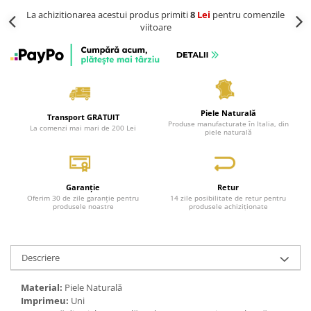
La achizitionarea acestui produs primiti
8
Lei
pentru comenzile
viitoare
Piele Naturală
Transport GRATUIT
Produse manufacturate în Italia, din
La comenzi mai mari de 200 Lei
piele naturală
Garanție
Retur
Oferim 30 de zile garanție pentru
14 zile posibilitate de retur pentru
produsele noastre
produsele achiziționate
Descriere
Material:
Piele Naturală
Imprimeu:
Uni