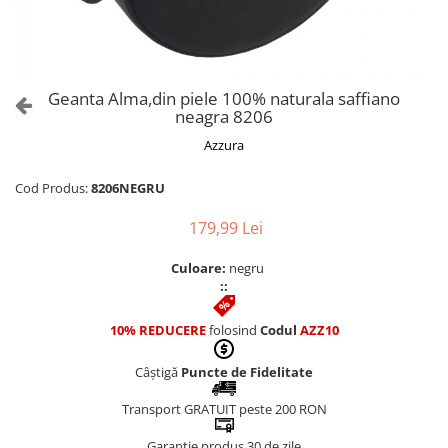
Culori Genți
Genti Aurii
Genti bleo
Genți Albastre
Geanta Alma,din piele 100% naturala saffiano
Genți Albe
neagra 8206
Genți Argintii
Azzura
Genți Bej
Genți Bleumarin
Cod Produs:
8206NEGRU
Genți Bordo
179,99 Lei
Genți Cafenii
Genți Caramel
Culoare:
negru
::
Genți Coniac
Genți Corai
10% REDUCERE
folosind
Codul
AZZ10
Genți Crem
Genți Galbene
Câștigă
Puncte de Fidelitate
Genți Gri
Transport GRATUIT peste 200 RON
Genți Maro
Garanție produs 30 de zile
Genți Multicolore