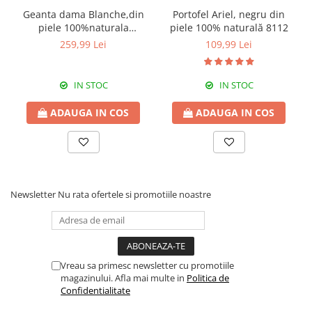
Geanta dama Blanche,din
Portofel Ariel, negru din
piele 100%naturala
piele 100% naturală 8112
Italia,8246,negru
259,99 Lei
109,99 Lei
IN STOC
IN STOC
ADAUGA IN COS
ADAUGA IN COS
Newsletter
Nu rata ofertele si promotiile noastre
Vreau sa primesc newsletter cu promotiile
magazinului. Afla mai multe in
Politica de
Confidentialitate