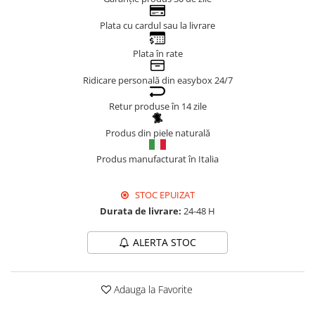
Genți Negre
Plata cu cardul sau la livrare
Genți Nude
Plata în rate
Genți Portocalii
Genți Roze
Ridicare personală din easybox 24/7
Genți Roșii
Retur produse în 14 zile
Genți Taupe
Genți Turcoaz
Produs din piele naturală
Genți Verzi
Produs manufacturat în Italia
STOC EPUIZAT
Durata de livrare:
24-48 H
ALERTA STOC
Adauga la Favorite