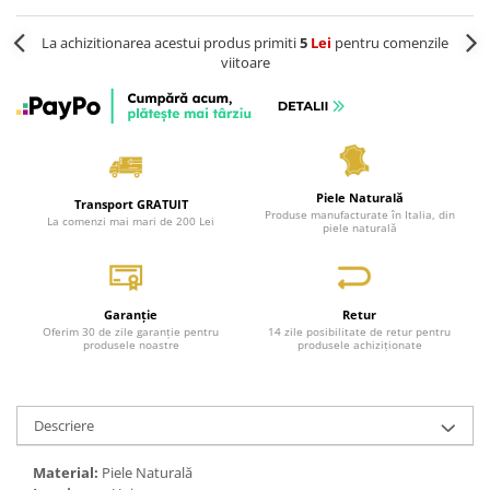
La achizitionarea acestui produs primiti
5
Lei
pentru comenzile
viitoare
Piele Naturală
Transport GRATUIT
Produse manufacturate în Italia, din
La comenzi mai mari de 200 Lei
piele naturală
Garanție
Retur
Oferim 30 de zile garanție pentru
14 zile posibilitate de retur pentru
produsele noastre
produsele achiziționate
Descriere
Material:
Piele Naturală