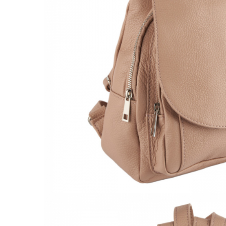
Culori Genți
Genti Aurii
Genti bleo
Genți Albastre
Genți Albe
Genți Argintii
Genți Bej
Genți Bleumarin
Genți Bordo
Genți Cafenii
Genți Caramel
Genți Coniac
Genți Corai
Genți Crem
Genți Galbene
Genți Gri
Genți Maro
Genți Multicolore