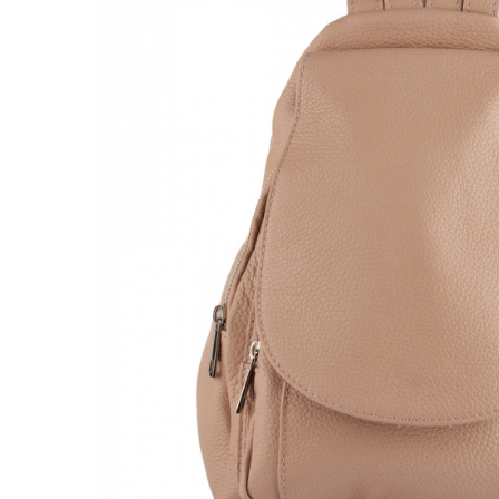
Genți Negre
Genți Nude
Genți Portocalii
Genți Roze
Genți Roșii
Genți Taupe
Genți Turcoaz
Genți Verzi