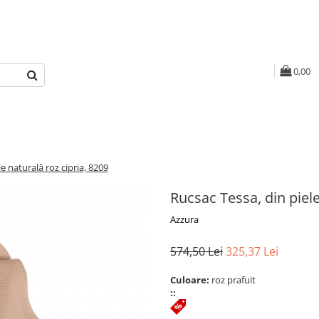
0,00
e naturală roz cipria, 8209
Rucsac Tessa, din piele
Azzura
574,50 Lei
325,37 Lei
Culoare:
roz prafuit
::