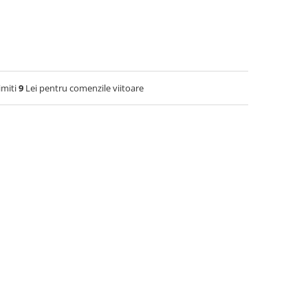
imiti
9
Lei pentru comenzile viitoare