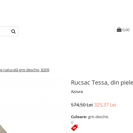
0,00
le naturală gris deschis, 8209
Rucsac Tessa, din piele
Azzura
574,50 Lei
325,37 Lei
Culoare:
gris deschis
::