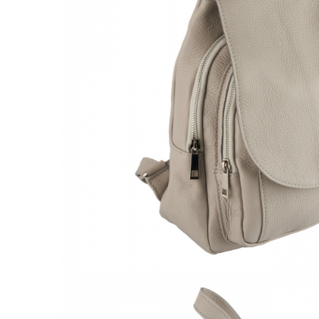
Culori Genți
Genti Aurii
Genti bleo
Genți Albastre
Genți Albe
Genți Argintii
Genți Bej
Genți Bleumarin
Genți Bordo
Genți Cafenii
Genți Caramel
Genți Coniac
Genți Corai
Genți Crem
Genți Galbene
Genți Gri
Genți Maro
Genți Multicolore