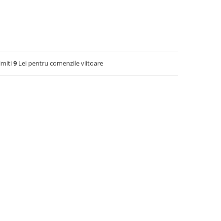
imiti
9
Lei pentru comenzile viitoare