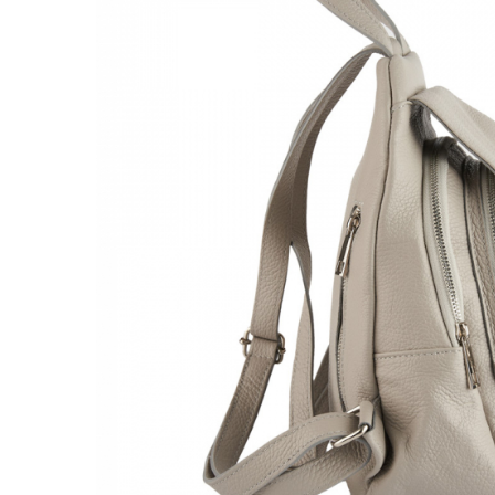
Genți Negre
Genți Nude
Genți Portocalii
Genți Roze
Genți Roșii
Genți Taupe
Genți Turcoaz
Genți Verzi