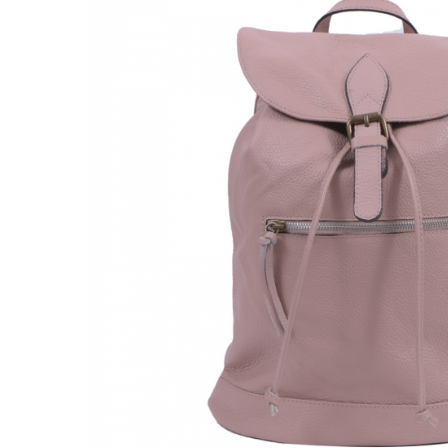
Genți Negre
Genți Nude
Genți Portocalii
Genți Roze
Genți Roșii
Genți Taupe
Genți Turcoaz
Genți Verzi