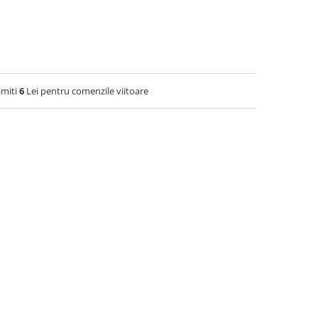
imiti
6
Lei pentru comenzile viitoare