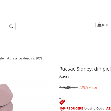
0,00
ele naturală roz deschis, 8079
Rucsac Sidney, din pie
Azzura
495,00 Lei
229,99 Lei
::
10% REDUCERE
folosind
Codul
AZ