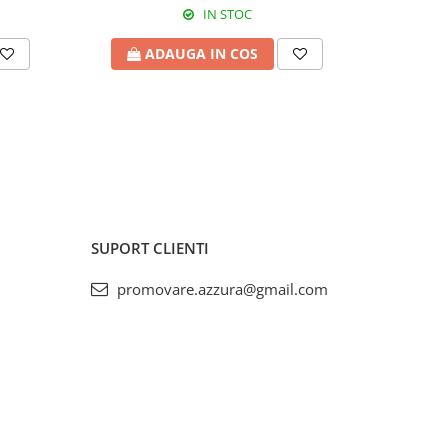
IN STOC
ADAUGA IN COS
A
SUPORT CLIENTI
promovare.azzura@gmail.com