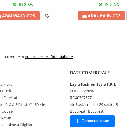
IN STOC
IN STOC
ADAUGA IN COS
ADAUGA IN COS
la mai multe in
Politica de Confidentialitate
DATE COMERCIALE
 Livrare
Layla Fashion Style S.R.L
 Plată
J40/3535/2019
 Fidelitate
RO40797527
pără & Plătește în 30 zile
str.Postasului nr.29 sector 3
Produse
București, Bucuresti
e Retur
Contacteaza-ne
a online a litigiilor