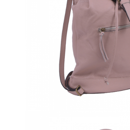
Culori Genți
Genti Aurii
Genti bleo
Genți Albastre
Genți Albe
Genți Argintii
Genți Bej
Genți Bleumarin
Genți Bordo
Genți Cafenii
Genți Caramel
Genți Coniac
Genți Corai
Genți Crem
Genți Galbene
Genți Gri
Genți Maro
Genți Multicolore