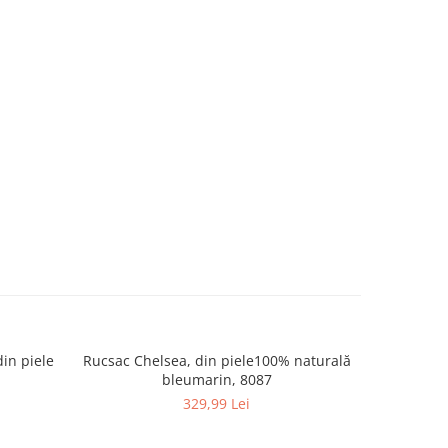
din piele
Rucsac Chelsea, din piele100% naturală
Rucsac Che
bleumarin, 8087
329,99 Lei