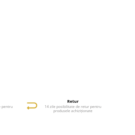
Retur
e pentru
14 zile posibilitate de retur pentru
e
produsele achiziționate