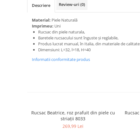
Review-uri
(0)
Descriere
Material:
Piele Naturală
Imprimeu:
Uni
Rucsac din piele naturala,
Baretele rucsacului sunt înguste și reglabile,
Produs lucrat manual, în Italia, din materiale de calitat
Dimensiuni: L=32, l=18, H=40
Informatii conformitate produs
Rucsac Beatrice, roz prafuit din piele cu
Rucsac Ta
striații 8033
269,99 Lei