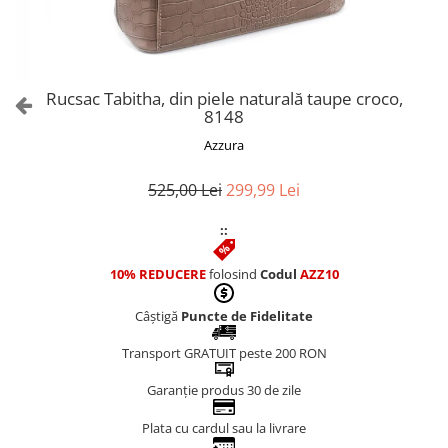
Culori Genți
Genti Aurii
Genti bleo
Genți Albastre
Rucsac Tabitha, din piele naturală taupe croco,
Genți Albe
8148
Genți Argintii
Azzura
Genți Bej
Genți Bleumarin
525,00 Lei
299,99 Lei
Genți Bordo
::
Genți Cafenii
Genți Caramel
10% REDUCERE
folosind
Codul
AZZ10
Genți Coniac
Câștigă
Puncte de Fidelitate
Genți Corai
Genți Crem
Transport GRATUIT peste 200 RON
Genți Galbene
Garanție produs 30 de zile
Genți Gri
Genți Maro
Plata cu cardul sau la livrare
Genți Multicolore