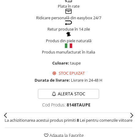
Plata în rate
Genți Negre
Genți Nude
Ridicare personală din easybox 24/7
Genți Portocalii
Retur produse în 14 zile
Genți Roze
Genți Roșii
Produs din piele naturală
Genți Taupe
Produs manufacturat în Italia
Genți Turcoaz
Culoare:
taupe
Genți Verzi
STOC EPUIZAT
Durata de livrare:
Livrare in 24-48 H
ALERTA STOC
Cod Produs:
8148TAUPE
La achizitionarea acestui produs primiti
8
Lei pentru comenzile viitoare
Adauga la Favorite