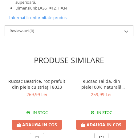
superioară.
Dimensiuni: L=36, l=12, H=34
Informatii conformitate produs
Review-uri
(0)
PRODUSE SIMILARE
Rucsac Beatrice, roz prafuit
Rucsac Talida, din
din piele cu striații 8033
piele100% naturală
magenta, 8111
269,99 Lei
259,99 Lei
IN STOC
IN STOC
ADAUGA IN COS
ADAUGA IN COS