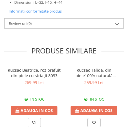
Dimensiuni: L=32, l=15, H=44
Informatii conformitate produs
Review-uri
(0)
PRODUSE SIMILARE
Rucsac Beatrice, roz prafuit
Rucsac Talida, din
din piele cu striații 8033
piele100% naturală
magenta, 8111
269,99 Lei
259,99 Lei
IN STOC
IN STOC
ADAUGA IN COS
ADAUGA IN COS