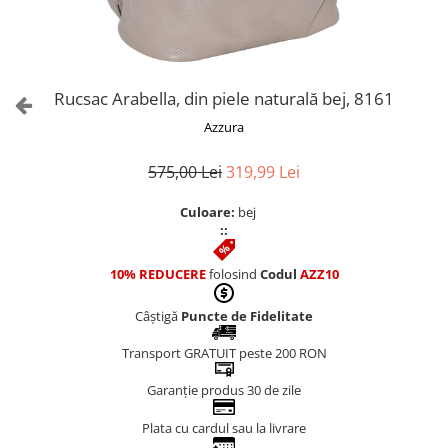
Culori Genți
Genti Aurii
Genti bleo
Genți Albastre
Rucsac Arabella, din piele naturală bej, 8161
Genți Albe
Azzura
Genți Argintii
Genți Bej
575,00 Lei
319,99 Lei
Genți Bleumarin
Culoare:
bej
Genți Bordo
::
Genți Cafenii
Genți Caramel
10% REDUCERE
folosind
Codul
AZZ10
Genți Coniac
Câștigă
Puncte de Fidelitate
Genți Corai
Genți Crem
Transport GRATUIT peste 200 RON
Genți Galbene
Garanție produs 30 de zile
Genți Gri
Genți Maro
Plata cu cardul sau la livrare
Genți Multicolore