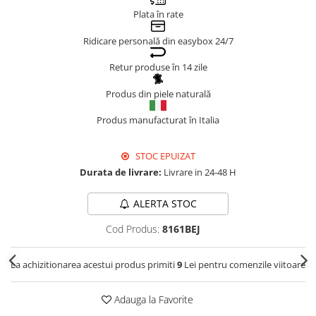
Plata în rate
Genți Negre
Genți Nude
Ridicare personală din easybox 24/7
Genți Portocalii
Retur produse în 14 zile
Genți Roze
Genți Roșii
Produs din piele naturală
Genți Taupe
Produs manufacturat în Italia
Genți Turcoaz
Genți Verzi
STOC EPUIZAT
Durata de livrare:
Livrare in 24-48 H
ALERTA STOC
Cod Produs:
8161BEJ
La achizitionarea acestui produs primiti
9
Lei pentru comenzile viitoare
Adauga la Favorite