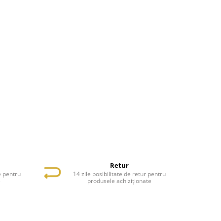
Retur
e pentru
14 zile posibilitate de retur pentru
e
produsele achiziționate