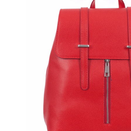
Genți Negre
Genți Nude
Genți Portocalii
Genți Roze
Genți Roșii
Genți Taupe
Genți Turcoaz
Genți Verzi