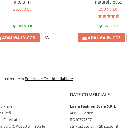
alb, 8111
naturală 8065
259,99 Lei
299,99 Lei
IN STOC
IN STOC
ADAUGA IN COS
ADAUGA IN COS
la mai multe in
Politica de Confidentialitate
DATE COMERCIALE
 Livrare
Layla Fashion Style S.R.L
 Plată
J40/3535/2019
 Fidelitate
RO40797527
pără & Plătește în 30 zile
str.Postasului nr.29 sector 3