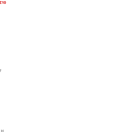
Z10
7
8 H