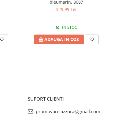
bleumarin, 8087
329,99 Lei
IN STOC
ADAUGA IN COS
A
SUPORT CLIENTI
promovare.azzura@gmail.com