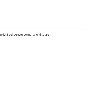
imiti
8
Lei pentru comenzile viitoare