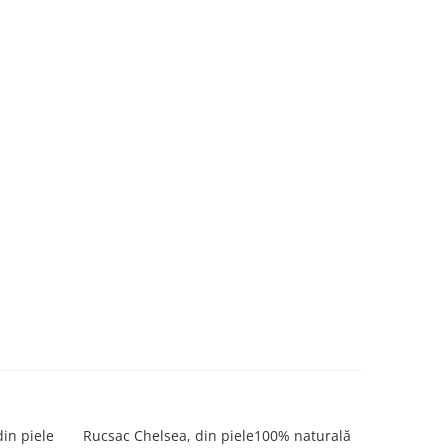
din piele
Rucsac Chelsea, din piele100% naturală
Rucsac Che