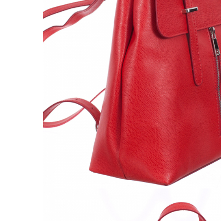
Culori Genți
Genti Aurii
Genti bleo
Genți Albastre
Genți Albe
Genți Argintii
Genți Bej
Genți Bleumarin
Genți Bordo
Genți Cafenii
Genți Caramel
Genți Coniac
Genți Corai
Genți Crem
Genți Galbene
Genți Gri
Genți Maro
Genți Multicolore