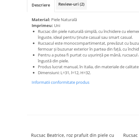
Review-uri
(2)
Descriere
Material:
Piele Naturală
Imprimeu:
Uni
Rucsac din piele naturală simplă, cu închidere cu eleme
înguste, ideal pentru ținute casual sau smart casual.
Rucsacul este monocompartimentat, prevăzut cu buzuna
fermoar și buzunar exterior în partea din față, cu închi
Pentru a putea fi purtat cu ușurință pe mână, rucsacul 
îngustă din piele.
Produs lucrat manual, în Italia, din materiale de calitat
Dimensiuni: L=31, l=12, H=32.
Informatii conformitate produs
Rucsac Beatrice, roz prafuit din piele cu
Rucsac 