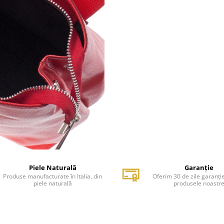
Piele Naturală
Garanție
Produse manufacturate în Italia, din
Oferim 30 de zile garanți
piele naturală
produsele noastr