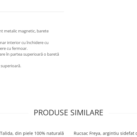
nt metalic magnetic, barete
r interior cu închidere cu
dere cu fermoar.
are în partea superioară o baretă
e superioară.
PRODUSE SIMILARE
Talida, din piele 100% naturală
Rucsac Freya, argintiu sidefat 