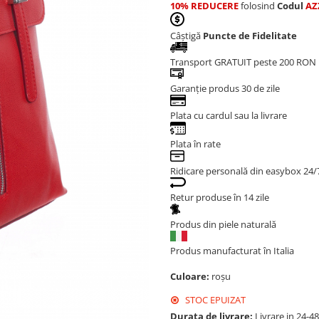
10% REDUCERE
folosind
Codul
AZ
Câștigă
Puncte de Fidelitate
Transport GRATUIT peste 200 RON
Garanție produs 30 de zile
Plata cu cardul sau la livrare
Plata în rate
Ridicare personală din easybox 24/
Retur produse în 14 zile
Produs din piele naturală
Produs manufacturat în Italia
Culoare:
roșu
STOC EPUIZAT
Durata de livrare:
Livrare in 24-4