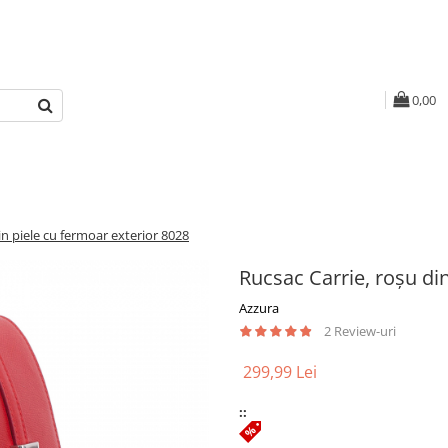
0,00
in piele cu fermoar exterior 8028
Rucsac Carrie, roșu di
Azzura
2 Review-uri
299,99 Lei
::