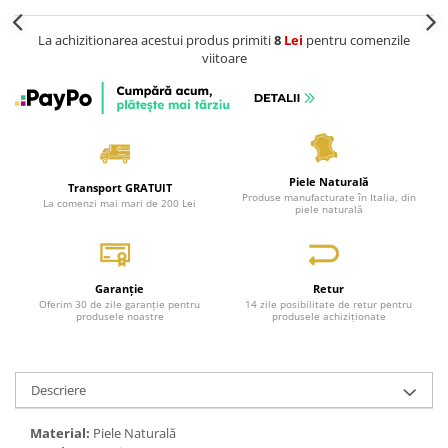
La achizitionarea acestui produs primiti
8
Lei
pentru comenzile
viitoare
Piele Naturală
Transport GRATUIT
Produse manufacturate în Italia, din
La comenzi mai mari de 200 Lei
piele naturală
Garanție
Retur
Oferim 30 de zile garanție pentru
14 zile posibilitate de retur pentru
produsele noastre
produsele achiziționate
Descriere
Material:
Piele Naturală