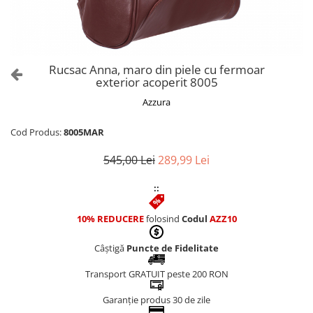
Culori Genți
Genti Aurii
Genti bleo
Genți Albastre
Rucsac Anna, maro din piele cu fermoar
Genți Albe
exterior acoperit 8005
Genți Argintii
Azzura
Genți Bej
Genți Bleumarin
Cod Produs:
8005MAR
Genți Bordo
545,00 Lei
289,99 Lei
Genți Cafenii
Genți Caramel
::
Genți Coniac
10% REDUCERE
folosind
Codul
AZZ10
Genți Corai
Genți Crem
Câștigă
Puncte de Fidelitate
Genți Galbene
Transport GRATUIT peste 200 RON
Genți Gri
Genți Maro
Garanție produs 30 de zile
Genți Multicolore