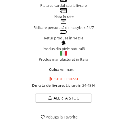
Plata cu cardul sau la livrare
Genți Negre
Genți Nude
Plata în rate
Genți Portocalii
Ridicare personală din easybox 24/7
Genți Roze
Genți Roșii
Retur produse în 14 zile
Genți Taupe
Produs din piele naturală
Genți Turcoaz
Genți Verzi
Produs manufacturat în Italia
Culoare:
maro
STOC EPUIZAT
Durata de livrare:
Livrare in 24-48 H
ALERTA STOC
Adauga la Favorite