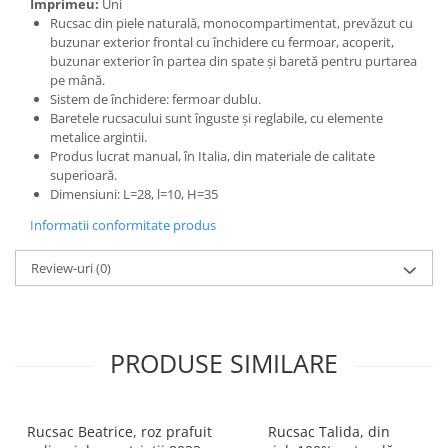
Imprimeu:
Uni
Rucsac din piele naturală, monocompartimentat, prevăzut cu
buzunar exterior frontal cu închidere cu fermoar, acoperit,
buzunar exterior în partea din spate și baretă pentru purtarea
pe mână.
Sistem de închidere: fermoar dublu.
Baretele rucsacului sunt înguste și reglabile, cu elemente
metalice argintii.
Produs lucrat manual, în Italia, din materiale de calitate
superioară.
Dimensiuni: L=28, l=10, H=35
Informatii conformitate produs
Review-uri
(0)
PRODUSE SIMILARE
Rucsac Beatrice, roz prafuit
Rucsac Talida, din