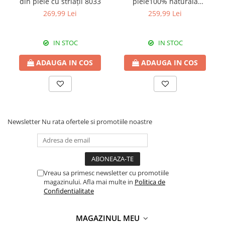
din piele cu striații 8033
piele100% naturală
magenta, 8111
269,99 Lei
259,99 Lei
IN STOC
IN STOC
ADAUGA IN COS
ADAUGA IN COS
Newsletter
Nu rata ofertele si promotiile noastre
Vreau sa primesc newsletter cu promotiile
magazinului. Afla mai multe in
Politica de
Confidentialitate
MAGAZINUL MEU