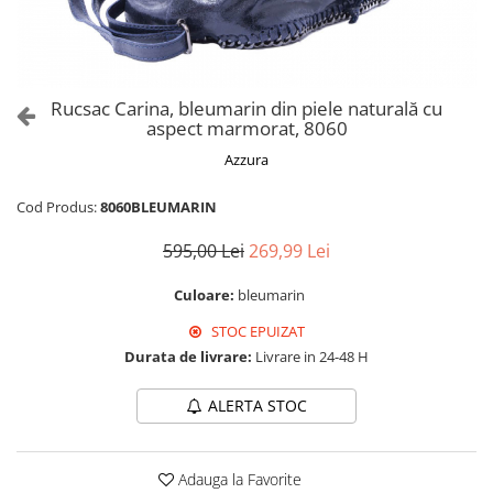
Culori Genți
Genti Aurii
Genti bleo
Genți Albastre
Rucsac Carina, bleumarin din piele naturală cu
Genți Albe
aspect marmorat, 8060
Genți Argintii
Azzura
Genți Bej
Genți Bleumarin
Cod Produs:
8060BLEUMARIN
Genți Bordo
595,00 Lei
269,99 Lei
Genți Cafenii
Genți Caramel
Culoare:
bleumarin
Genți Coniac
STOC EPUIZAT
Genți Corai
Durata de livrare:
Livrare in 24-48 H
Genți Crem
ALERTA STOC
Genți Galbene
Genți Gri
Genți Maro
Adauga la Favorite
Genți Multicolore