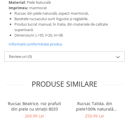
Material:
Piele Naturală
Imprimeu:
marmorat
Rucsac din piele naturală, aspect marmorat,
Baretele rucsacului sunt înguste și reglabile.
Produs lucrat manual, în Italia, din materiale de calitate
superioară.
Dimensiuni: L=35, l=20, H=38
Informatii conformitate produs
Review-uri
(0)
PRODUSE SIMILARE
Rucsac Beatrice, roz prafuit
Rucsac Talida, din
din piele cu striații 8033
piele100% naturală
magenta, 8111
269,99 Lei
259,99 Lei