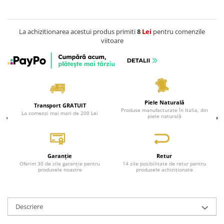
Genți Negre
Genți Nude
La achizitionarea acestui produs primiti
8
Lei
pentru comenzile
Genți Portocalii
viitoare
Genți Roze
Genți Roșii
Genți Taupe
Genți Turcoaz
Piele Naturală
Genți Verzi
Transport GRATUIT
Produse manufacturate în Italia, din
La comenzi mai mari de 200 Lei
piele naturală
Garanție
Retur
Oferim 30 de zile garanție pentru
14 zile posibilitate de retur pentru
produsele noastre
produsele achiziționate
Descriere