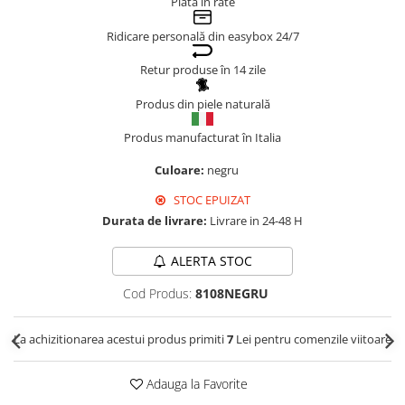
Plata în rate
Genți Negre
Ridicare personală din easybox 24/7
Genți Nude
Genți Portocalii
Retur produse în 14 zile
Genți Roze
Produs din piele naturală
Genți Roșii
Produs manufacturat în Italia
Genți Taupe
Genți Turcoaz
Culoare:
negru
Genți Verzi
STOC EPUIZAT
Durata de livrare:
Livrare in 24-48 H
ALERTA STOC
Cod Produs:
8108NEGRU
La achizitionarea acestui produs primiti
7
Lei pentru comenzile viitoare
Adauga la Favorite