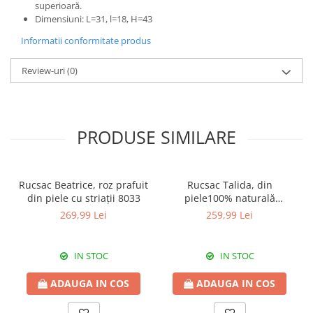
superioară.
Dimensiuni: L=31, l=18, H=43
Informatii conformitate produs
Review-uri
(0)
PRODUSE SIMILARE
Rucsac Beatrice, roz prafuit
Rucsac Talida, din
din piele cu striații 8033
piele100% naturală
magenta, 8111
269,99 Lei
259,99 Lei
IN STOC
IN STOC
ADAUGA IN COS
ADAUGA IN COS