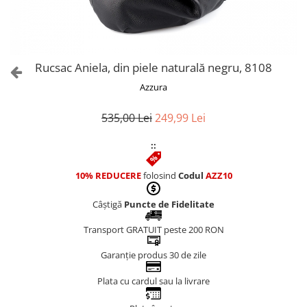
Culori Genți
Genti Aurii
Genti bleo
Genți Albastre
Rucsac Aniela, din piele naturală negru, 8108
Genți Albe
Azzura
Genți Argintii
Genți Bej
535,00 Lei
249,99 Lei
Genți Bleumarin
::
Genți Bordo
Genți Cafenii
10% REDUCERE
folosind
Codul
AZZ10
Genți Caramel
Genți Coniac
Câștigă
Puncte de Fidelitate
Genți Corai
Transport GRATUIT peste 200 RON
Genți Crem
Genți Galbene
Garanție produs 30 de zile
Genți Gri
Plata cu cardul sau la livrare
Genți Maro
Genți Multicolore