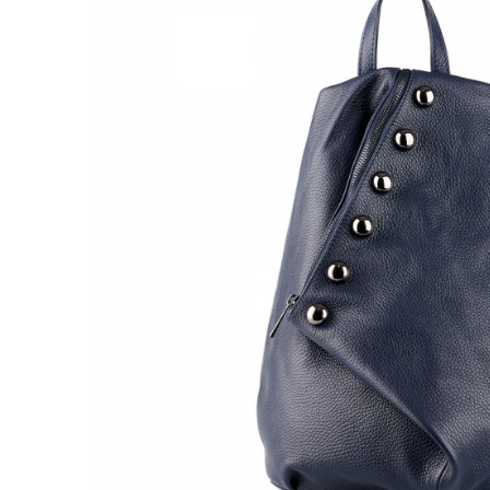
Genți Negre
Genți Nude
Genți Portocalii
Genți Roze
Genți Roșii
Genți Taupe
Genți Turcoaz
Genți Verzi