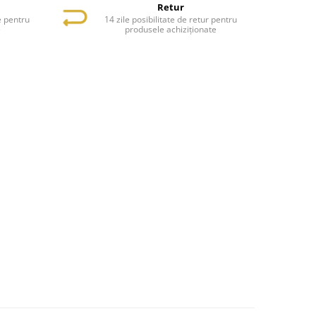
Retur
e pentru
14 zile posibilitate de retur pentru
e
produsele achiziționate