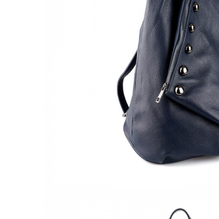
Culori Genți
Genti Aurii
Genti bleo
Genți Albastre
Genți Albe
Genți Argintii
Genți Bej
Genți Bleumarin
Genți Bordo
Genți Cafenii
Genți Caramel
Genți Coniac
Genți Corai
Genți Crem
Genți Galbene
Genți Gri
Genți Maro
Genți Multicolore