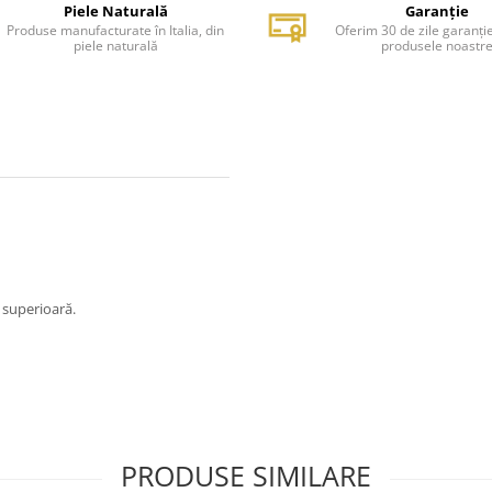
Piele Naturală
Garanție
Produse manufacturate în Italia, din
Oferim 30 de zile garanți
piele naturală
produsele noastr
e superioară.
PRODUSE SIMILARE