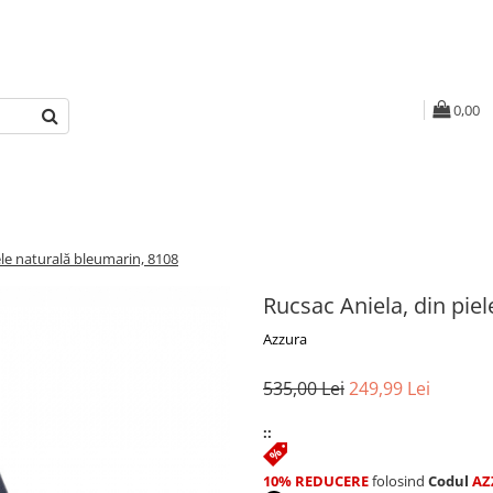
0,00
ele naturală bleumarin, 8108
Rucsac Aniela, din pie
Azzura
535,00 Lei
249,99 Lei
::
10% REDUCERE
folosind
Codul
AZ