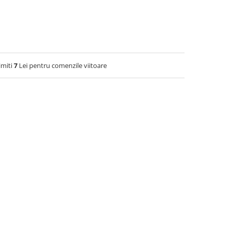
imiti
7
Lei pentru comenzile viitoare