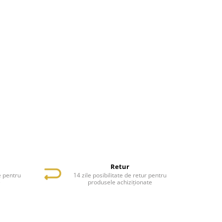
Retur
e pentru
14 zile posibilitate de retur pentru
e
produsele achiziționate