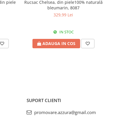
din piele
Rucsac Chelsea, din piele100% naturală
Rucsac Che
bleumarin, 8087
329,99 Lei
IN STOC
ADAUGA IN COS
A
SUPORT CLIENTI
promovare.azzura@gmail.com