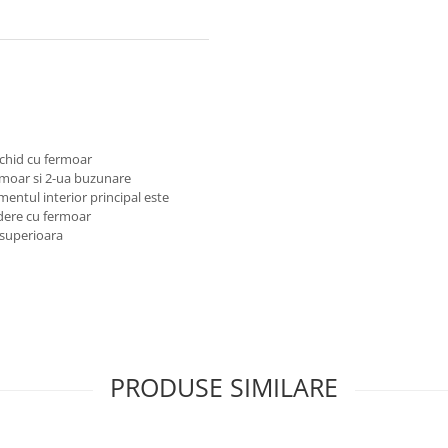
chid cu fermoar
rmoar si 2-ua buzunare
mentul interior principal este
idere cu fermoar
e superioara
PRODUSE SIMILARE