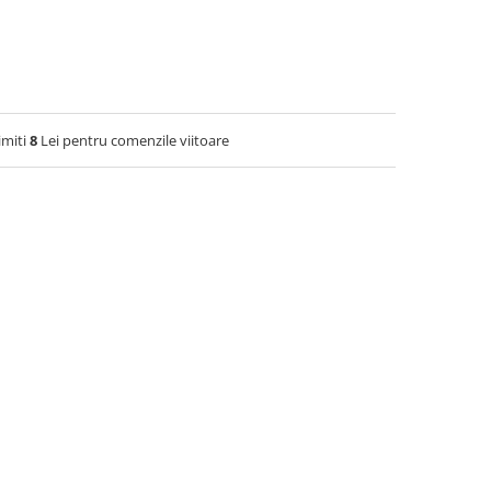
imiti
8
Lei pentru comenzile viitoare