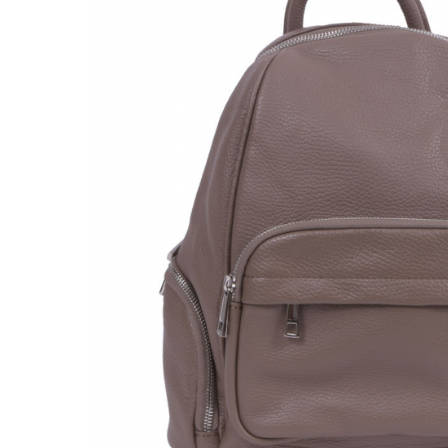
Genți Negre
Genți Nude
Genți Portocalii
Genți Roze
Genți Roșii
Genți Taupe
Genți Turcoaz
Genți Verzi