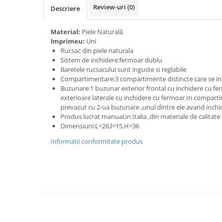
Review-uri
(0)
Descriere
Material:
Piele Naturală
Imprimeu:
Uni
Rucsac din piele naturala
Sistem de inchidere:fermoar dublu
Baretele rucsacului sunt inguste si reglabile
Compartimentare:3 compartimente distincte care se in
Buzunare:1 buzunar exterior frontal cu inchidere cu fe
exterioare laterale cu inchidere cu fermoar.In comparti
prevazut cu 2-ua buzunare ,unul dintre ele avand inch
Produs lucrat manual,in Italia ,din materiale de calitat
Dimensiuni:L=26,l=15.H=36
Informatii conformitate produs