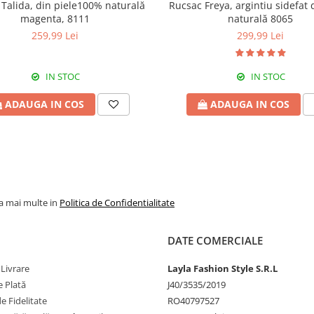
lida, din piele100% naturală
Rucsac Freya, argintiu sidefat 
magenta, 8111
naturală 8065
259,99 Lei
299,99 Lei
IN STOC
IN STOC
ADAUGA IN COS
ADAUGA IN COS
la mai multe in
Politica de Confidentialitate
DATE COMERCIALE
 Livrare
Layla Fashion Style S.R.L
 Plată
J40/3535/2019
 Fidelitate
RO40797527