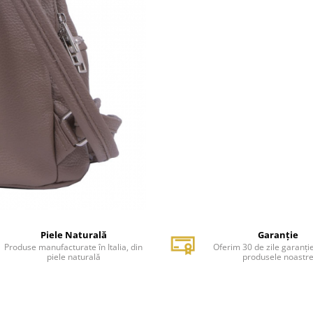
Piele Naturală
Garanție
Produse manufacturate în Italia, din
Oferim 30 de zile garanți
piele naturală
produsele noastr