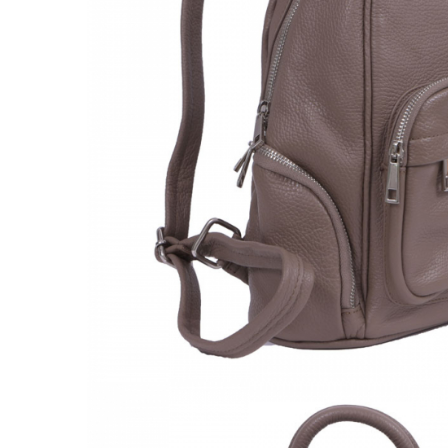
Culori Genți
Genti Aurii
Genti bleo
Genți Albastre
Genți Albe
Genți Argintii
Genți Bej
Genți Bleumarin
Genți Bordo
Genți Cafenii
Genți Caramel
Genți Coniac
Genți Corai
Genți Crem
Genți Galbene
Genți Gri
Genți Maro
Genți Multicolore