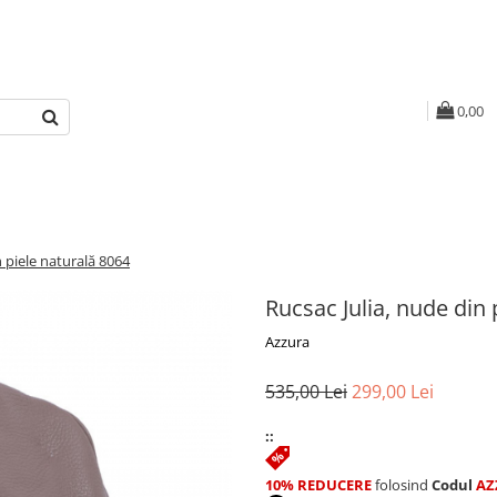
0,00
n piele naturală 8064
Rucsac Julia, nude din 
Azzura
535,00 Lei
299,00 Lei
::
10% REDUCERE
folosind
Codul
AZ