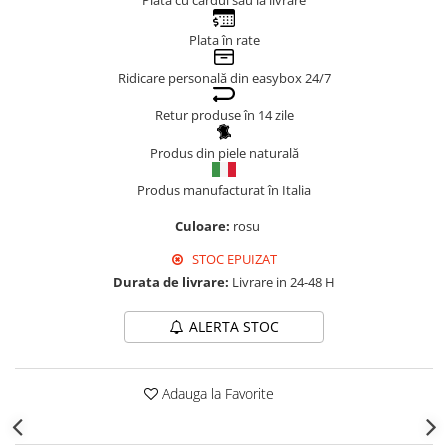
Plata cu cardul sau la livrare
Genți Negre
Plata în rate
Genți Nude
Genți Portocalii
Ridicare personală din easybox 24/7
Genți Roze
Retur produse în 14 zile
Genți Roșii
Produs din piele naturală
Genți Taupe
Genți Turcoaz
Produs manufacturat în Italia
Genți Verzi
Culoare:
rosu
STOC EPUIZAT
Durata de livrare:
Livrare in 24-48 H
ALERTA STOC
Adauga la Favorite