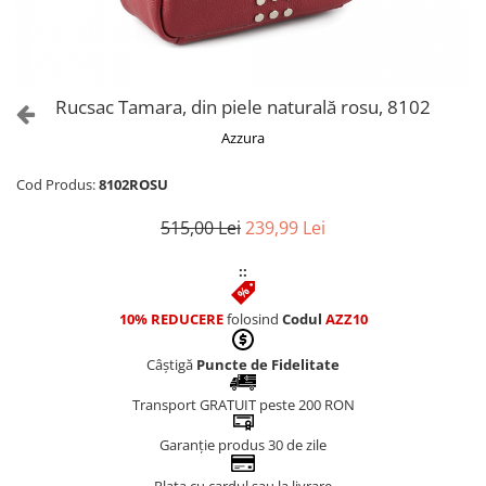
Culori Genți
Genti Aurii
Genti bleo
Genți Albastre
Rucsac Tamara, din piele naturală rosu, 8102
Genți Albe
Azzura
Genți Argintii
Genți Bej
Cod Produs:
8102ROSU
Genți Bleumarin
515,00 Lei
239,99 Lei
Genți Bordo
Genți Cafenii
::
Genți Caramel
Genți Coniac
10% REDUCERE
folosind
Codul
AZZ10
Genți Corai
Câștigă
Puncte de Fidelitate
Genți Crem
Genți Galbene
Transport GRATUIT peste 200 RON
Genți Gri
Garanție produs 30 de zile
Genți Maro
Genți Multicolore