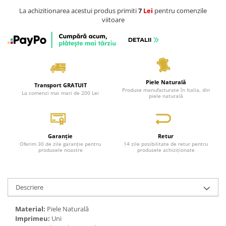
La achizitionarea acestui produs primiti
7
Lei
pentru comenzile
viitoare
Piele Naturală
Transport GRATUIT
Produse manufacturate în Italia, din
La comenzi mai mari de 200 Lei
piele naturală
Garanție
Retur
Oferim 30 de zile garanție pentru
14 zile posibilitate de retur pentru
produsele noastre
produsele achiziționate
Descriere
Material:
Piele Naturală
Imprimeu:
Uni