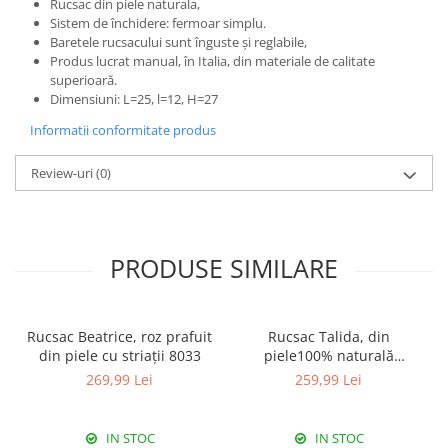
Rucsac din piele naturala,
Sistem de închidere: fermoar simplu.
Baretele rucsacului sunt înguste și reglabile,
Produs lucrat manual, în Italia, din materiale de calitate
superioară.
Dimensiuni: L=25, l=12, H=27
Informatii conformitate produs
Review-uri
(0)
PRODUSE SIMILARE
Rucsac Beatrice, roz prafuit
Rucsac Talida, din
din piele cu striații 8033
piele100% naturală
magenta, 8111
269,99 Lei
259,99 Lei
IN STOC
IN STOC