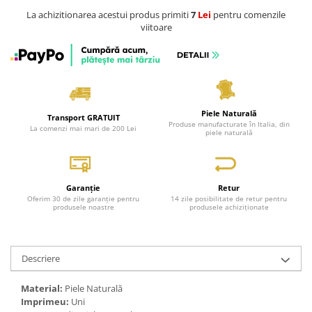
La achizitionarea acestui produs primiti
7
Lei
pentru comenzile
viitoare
Piele Naturală
Transport GRATUIT
Produse manufacturate în Italia, din
La comenzi mai mari de 200 Lei
piele naturală
Garanție
Retur
Oferim 30 de zile garanție pentru
14 zile posibilitate de retur pentru
produsele noastre
produsele achiziționate
Descriere
Material:
Piele Naturală
Imprimeu:
Uni