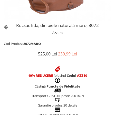
Culori Genți
Genti Aurii
Genti bleo
Genți Albastre
Rucsac Eda, din piele naturală maro, 8072
Genți Albe
Azzura
Genți Argintii
Genți Bej
Cod Produs:
8072MARO
Genți Bleumarin
525,00 Lei
239,99 Lei
Genți Bordo
Genți Cafenii
::
Genți Caramel
Genți Coniac
10% REDUCERE
folosind
Codul
AZZ10
Genți Corai
Câștigă
Puncte de Fidelitate
Genți Crem
Genți Galbene
Transport GRATUIT peste 200 RON
Genți Gri
Garanție produs 30 de zile
Genți Maro
Genți Multicolore