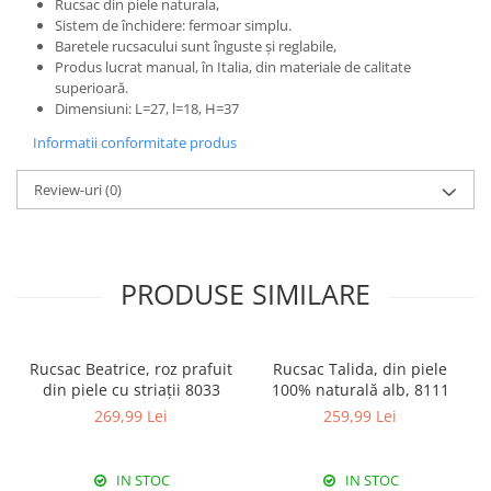
Rucsac din piele naturala,
Sistem de închidere: fermoar simplu.
Baretele rucsacului sunt înguste și reglabile,
Produs lucrat manual, în Italia, din materiale de calitate
superioară.
Dimensiuni: L=27, l=18, H=37
Informatii conformitate produs
Review-uri
(0)
PRODUSE SIMILARE
Rucsac Beatrice, roz prafuit
Rucsac Talida, din piele
din piele cu striații 8033
100% naturală alb, 8111
269,99 Lei
259,99 Lei
IN STOC
IN STOC