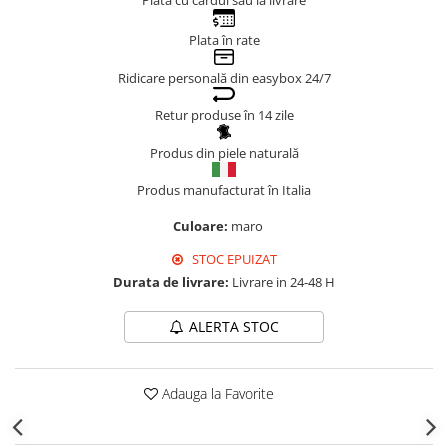
Plata cu cardul sau la livrare
Genți Negre
Plata în rate
Genți Nude
Genți Portocalii
Ridicare personală din easybox 24/7
Genți Roze
Retur produse în 14 zile
Genți Roșii
Produs din piele naturală
Genți Taupe
Genți Turcoaz
Produs manufacturat în Italia
Genți Verzi
Culoare:
maro
STOC EPUIZAT
Durata de livrare:
Livrare in 24-48 H
ALERTA STOC
Adauga la Favorite