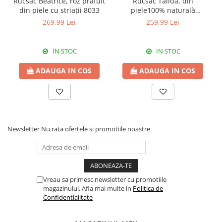
Rucsac Beatrice, roz prafuit
Rucsac Talida, din
din piele cu striații 8033
piele100% naturală
magenta, 8111
269,99 Lei
259,99 Lei
IN STOC
IN STOC
ADAUGA IN COS
ADAUGA IN COS
Newsletter
Nu rata ofertele si promotiile noastre
Vreau sa primesc newsletter cu promotiile
magazinului. Afla mai multe in
Politica de
Confidentialitate