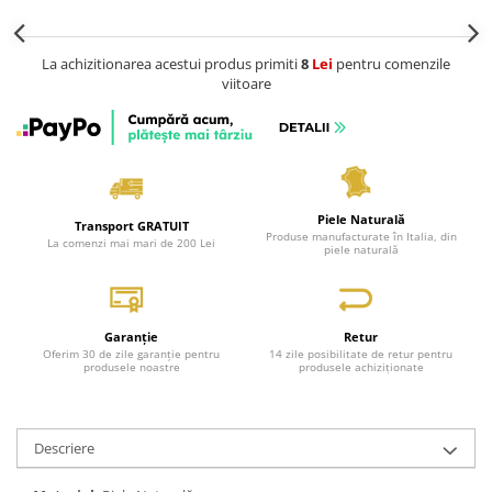
La achizitionarea acestui produs primiti
8
Lei
pentru comenzile
viitoare
Piele Naturală
Transport GRATUIT
Produse manufacturate în Italia, din
La comenzi mai mari de 200 Lei
piele naturală
Garanție
Retur
Oferim 30 de zile garanție pentru
14 zile posibilitate de retur pentru
produsele noastre
produsele achiziționate
Descriere