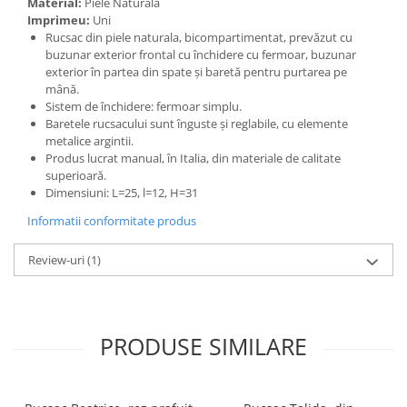
Material:
Piele Naturală
Imprimeu:
Uni
Rucsac din piele naturala, bicompartimentat, prevăzut cu
buzunar exterior frontal cu închidere cu fermoar, buzunar
exterior în partea din spate și baretă pentru purtarea pe
mână.
Sistem de închidere: fermoar simplu.
Baretele rucsacului sunt înguste și reglabile, cu elemente
metalice argintii.
Produs lucrat manual, în Italia, din materiale de calitate
superioară.
Dimensiuni: L=25, l=12, H=31
Informatii conformitate produs
Review-uri
(1)
PRODUSE SIMILARE