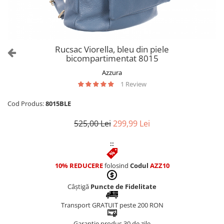
Culori Genți
Genti Aurii
Genti bleo
Genți Albastre
Rucsac Viorella, bleu din piele
Genți Albe
bicompartimentat 8015
Genți Argintii
Azzura
Genți Bej
1 Review
Genți Bleumarin
Cod Produs:
8015BLE
Genți Bordo
Genți Cafenii
525,00 Lei
299,99 Lei
Genți Caramel
::
Genți Coniac
Genți Corai
10% REDUCERE
folosind
Codul
AZZ10
Genți Crem
Genți Galbene
Câștigă
Puncte de Fidelitate
Genți Gri
Transport GRATUIT peste 200 RON
Genți Maro
Genți Multicolore
Garanție produs 30 de zile