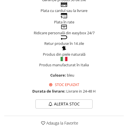
Genți Negre
Plata cu cardul sau la livrare
Genți Nude
Genți Portocalii
Plata în rate
Genți Roze
Ridicare personală din easybox 24/7
Genți Roșii
Retur produse în 14 zile
Genți Taupe
Genți Turcoaz
Produs din piele naturală
Genți Verzi
Produs manufacturat în Italia
Culoare:
bleu
STOC EPUIZAT
Durata de livrare:
Livrare in 24-48 H
ALERTA STOC
Adauga la Favorite