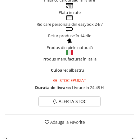
Plata cu cardul sau la livrare
Genți Negre
Plata în rate
Genți Nude
Genți Portocalii
Ridicare personală din easybox 24/7
Genți Roze
Retur produse în 14 zile
Genți Roșii
Produs din piele naturală
Genți Taupe
Genți Turcoaz
Produs manufacturat în Italia
Genți Verzi
Culoare:
albastru
STOC EPUIZAT
Durata de livrare:
Livrare in 24-48 H
ALERTA STOC
Adauga la Favorite