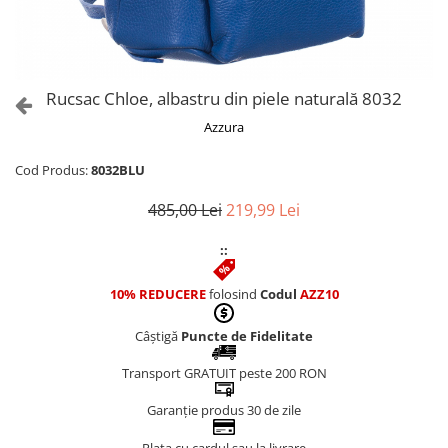
Culori Genți
Genti Aurii
Genti bleo
Genți Albastre
Rucsac Chloe, albastru din piele naturală 8032
Genți Albe
Azzura
Genți Argintii
Genți Bej
Cod Produs:
8032BLU
Genți Bleumarin
485,00 Lei
219,99 Lei
Genți Bordo
Genți Cafenii
::
Genți Caramel
Genți Coniac
10% REDUCERE
folosind
Codul
AZZ10
Genți Corai
Câștigă
Puncte de Fidelitate
Genți Crem
Genți Galbene
Transport GRATUIT peste 200 RON
Genți Gri
Garanție produs 30 de zile
Genți Maro
Genți Multicolore