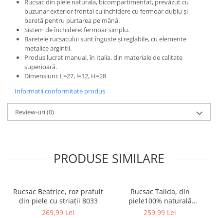
Rucsac din piele naturala, bicompartimentat, prevăzut cu
buzunar exterior frontal cu închidere cu fermoar dublu și
baretă pentru purtarea pe mână.
Sistem de închidere: fermoar simplu.
Baretele rucsacului sunt înguste și reglabile, cu elemente
metalice argintii.
Produs lucrat manual, în Italia, din materiale de calitate
superioară.
Dimensiuni: L=27, l=12, H=28
Informatii conformitate produs
Review-uri
(0)
PRODUSE SIMILARE
Rucsac Beatrice, roz prafuit
Rucsac Talida, din
din piele cu striații 8033
piele100% naturală
magenta, 8111
269,99 Lei
259,99 Lei