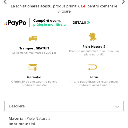
La achizitionarea acestui produs primiti
6
Lei
pentru comenzile
viitoare
Piele Naturală
Transport GRATUIT
Produse manufacturate în Italia, din
La comenzi mai mari de 200 Lei
piele naturală
Garanție
Retur
Oferim 30 de zile garanție pentru
14 zile posibilitate de retur pentru
produsele noastre
produsele achiziționate
Descriere
Material:
Piele Naturală
Imprimeu:
Uni