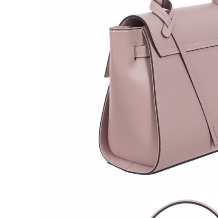
Culori Genți
Genti Aurii
Genti bleo
Genți Albastre
Genți Albe
Genți Argintii
Genți Bej
Genți Bleumarin
Genți Bordo
Genți Cafenii
Genți Caramel
Genți Coniac
Genți Corai
Genți Crem
Genți Galbene
Genți Gri
Genți Maro
Genți Multicolore