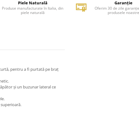
Piele Naturală
Garanție
Produse manufacturate în Italia, din
Oferim 30 de zile garanți
piele naturală
produsele noastr
curtă, pentru a fi purtată pe braț
etic.
pător și un buzunar lateral ce
le.
e superioară.