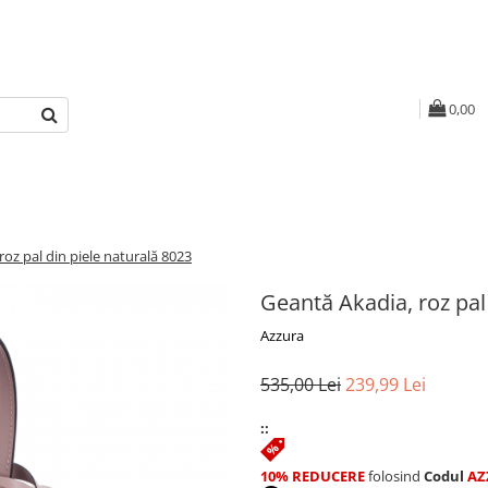
0,00
roz pal din piele naturală 8023
Geantă Akadia, roz pal
Azzura
535,00 Lei
239,99 Lei
::
10% REDUCERE
folosind
Codul
AZ