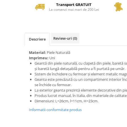
Transport GRATUIT
La comenzi mai mari de 200 Lei
Review-uri
(0)
Descriere
Material:
Piele Naturală
Imprimeu:
Uni
Geantă din piele naturală, cu clapetă din piele, baretă s
și baretă lungă detașabilă pentru a fi purtată pe umăr.
Sistem de închidere cu fermoar și element metalic magn
Geanta este prevăzută cu un compartiment interior încă
se închide cu fermoar.
La exterior geanta prezintă elemente decorative din pie
Produs lucrat manual, în Italia, din materiale de calitat
Dimensiuni: L=26cm, l=11cm, H=23cm.
Informatii conformitate produs