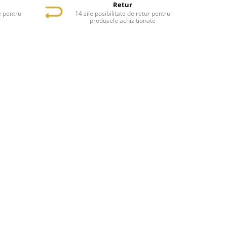
Retur
e pentru
14 zile posibilitate de retur pentru
e
produsele achiziționate