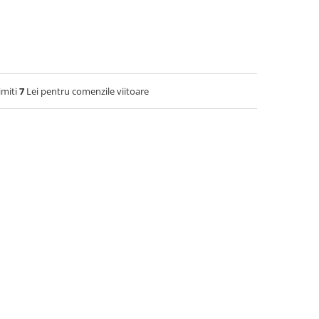
imiti
7
Lei pentru comenzile viitoare