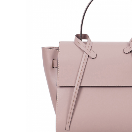
Genți Negre
Genți Nude
Genți Portocalii
Genți Roze
Genți Roșii
Genți Taupe
Genți Turcoaz
Genți Verzi