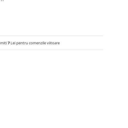
imiti
7
Lei pentru comenzile viitoare