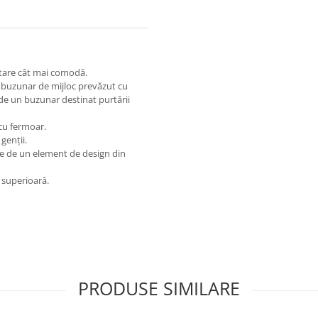
rtare cât mai comodă.
 buzunar de mijloc prevăzut cu
 de un buzunar destinat purtării
 cu fermoar.
genții.
e de un element de design din
e superioară.
PRODUSE SIMILARE