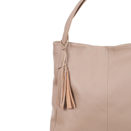
Genți Negre
Genți Nude
Genți Portocalii
Genți Roze
Genți Roșii
Genți Taupe
Genți Turcoaz
Genți Verzi