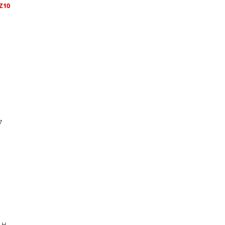
Z10
7
8 H