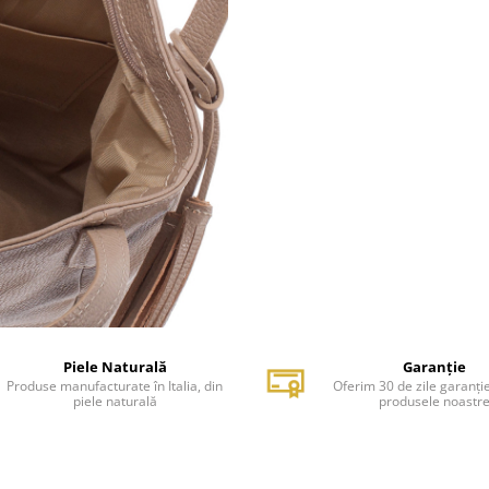
Piele Naturală
Garanție
Produse manufacturate în Italia, din
Oferim 30 de zile garanți
piele naturală
produsele noastr