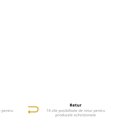
Retur
e pentru
14 zile posibilitate de retur pentru
e
produsele achiziționate