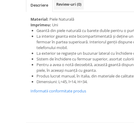
Review-uri
(0)
Descriere
Material:
Piele Naturală
Imprimeu:
Uni
Geantă din piele naturală cu barete duble pentru o pu
La interior geanta este bicompartimentată și deține un
fermoar în partea superioară. Interiorul genții dispune
telefonului mobil.
La exterior se regsește un buzunar lateral cu închidere
Sistem de închidere cu fermoar superior, asortat culorii 
Pentru a avea o notă deosebită, această geantă dispun
piele, în aceeași nuanță cu geanta.
Produs lucrat manual, în Italia, din materiale de calitat
Dimensiuni: L=45, l=14, H=34.
Informatii conformitate produs