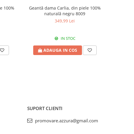
le 100%
Geantă dama Carlia, din piele 100%
Geantă d
naturală negru 8009
piele
349,99 Lei
IN STOC
ADAUGA IN COS
A
SUPORT CLIENTI
promovare.azzura@gmail.com