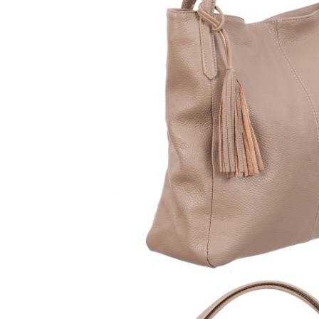
Culori Genți
Genti Aurii
Genti bleo
Genți Albastre
Genți Albe
Genți Argintii
Genți Bej
Genți Bleumarin
Genți Bordo
Genți Cafenii
Genți Caramel
Genți Coniac
Genți Corai
Genți Crem
Genți Galbene
Genți Gri
Genți Maro
Genți Multicolore