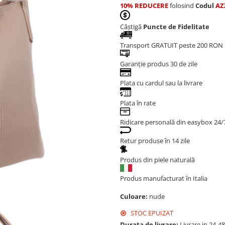
10% REDUCERE
folosind
Codul
AZ
Câștigă
Puncte de Fidelitate
Transport GRATUIT peste 200 RON
Garanție produs 30 de zile
Plata cu cardul sau la livrare
Plata în rate
Ridicare personală din easybox 24/
Retur produse în 14 zile
Produs din piele naturală
Produs manufacturat în Italia
Culoare:
nude
STOC EPUIZAT
Durata de livrare:
Livrare in 24-4