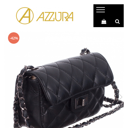
Genți & Poșete Piele Naturală
Rucsacuri Piele Naturală
Genți Piele Autentică
Rucsac Geantă (2 în 1)
-42%
Genți Casual
Rucsacuri Casual
Genți Office
Rucsacuri Barbati
Genți Shopping
Rucsacuri Sport
Genți Moderne
Rucsacuri Piele Naturală
Genți de Umăr
Genți de Mână
Genți Plic
Genți Poștaș
Genți Mici
Genți Ocazie (Clutch)