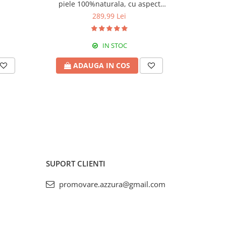
piele 100%naturala, cu aspect
matlasat,crem,8002
289,99 Lei
IN STOC
ADAUGA IN COS
A
SUPORT CLIENTI
promovare.azzura@gmail.com