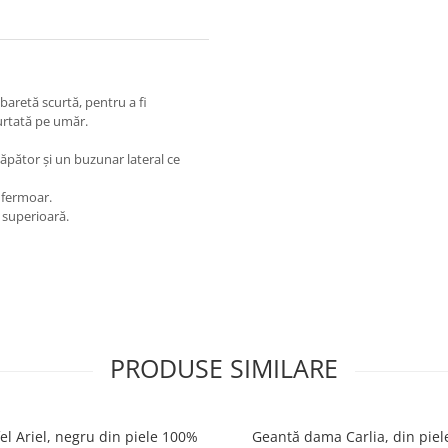
 baretă scurtă, pentru a fi
purtată pe umăr.
pător și un buzunar lateral ce
 fermoar.
e superioară.
PRODUSE SIMILARE
el Ariel, negru din piele 100%
Geantă dama Carlia, din pie