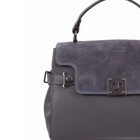
Genți Negre
Genți Nude
Genți Portocalii
Genți Roze
Genți Roșii
Genți Taupe
Genți Turcoaz
Genți Verzi