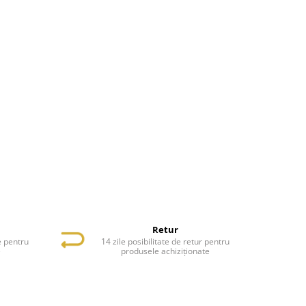
Retur
e pentru
14 zile posibilitate de retur pentru
e
produsele achiziționate