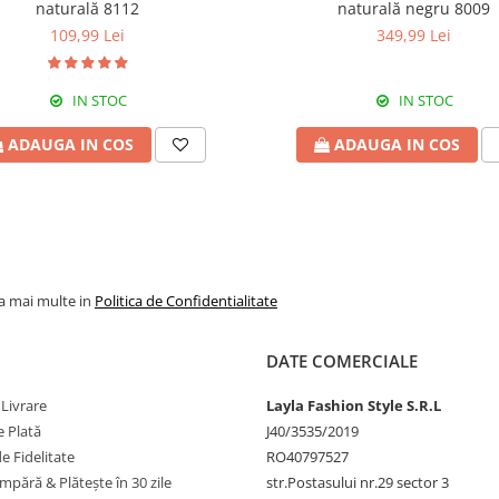
naturală 8112
naturală negru 8009
109,99 Lei
349,99 Lei
IN STOC
IN STOC
ADAUGA IN COS
ADAUGA IN COS
la mai multe in
Politica de Confidentialitate
DATE COMERCIALE
 Livrare
Layla Fashion Style S.R.L
 Plată
J40/3535/2019
 Fidelitate
RO40797527
pără & Plătește în 30 zile
str.Postasului nr.29 sector 3