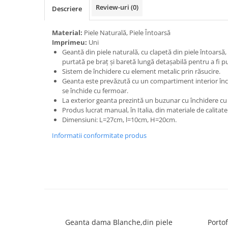
Review-uri
(0)
Descriere
Material:
Piele Naturală, Piele Întoarsă
Imprimeu:
Uni
Geantă din piele naturală, cu clapetă din piele întoarsă,
purtată pe braț și baretă lungă detașabilă pentru a fi 
Sistem de închidere cu element metalic prin răsucire.
Geanta este prevăzută cu un compartiment interior încă
se închide cu fermoar.
La exterior geanta prezintă un buzunar cu închidere cu
Produs lucrat manual, în Italia, din materiale de calitat
Dimensiuni: L=27cm, l=10cm, H=20cm.
Informatii conformitate produs
Geanta dama Blanche,din piele
Portof