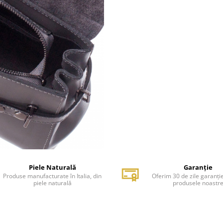
Piele Naturală
Garanție
Produse manufacturate în Italia, din
Oferim 30 de zile garanți
piele naturală
produsele noastr