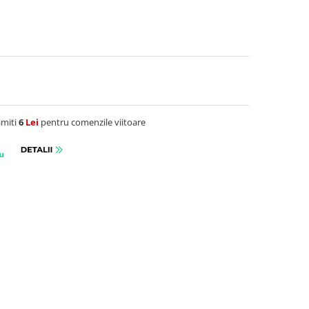
imiti
6
Lei
pentru comenzile viitoare