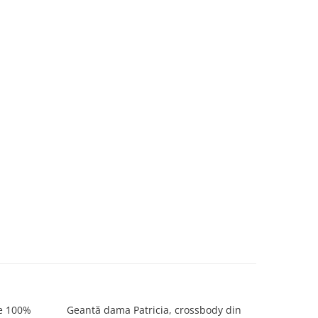
le 100%
Geantă dama Patricia, crossbody din
Geantă d