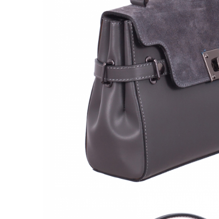
Culori Genți
Genti Aurii
Genti bleo
Genți Albastre
Genți Albe
Genți Argintii
Genți Bej
Genți Bleumarin
Genți Bordo
Genți Cafenii
Genți Caramel
Genți Coniac
Genți Corai
Genți Crem
Genți Galbene
Genți Gri
Genți Maro
Genți Multicolore