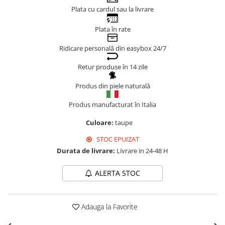
Plata cu cardul sau la livrare
Genți Negre
Genți Nude
Plata în rate
Genți Portocalii
Ridicare personală din easybox 24/7
Genți Roze
Genți Roșii
Retur produse în 14 zile
Genți Taupe
Produs din piele naturală
Genți Turcoaz
Genți Verzi
Produs manufacturat în Italia
Culoare:
taupe
STOC EPUIZAT
Durata de livrare:
Livrare in 24-48 H
ALERTA STOC
Adauga la Favorite