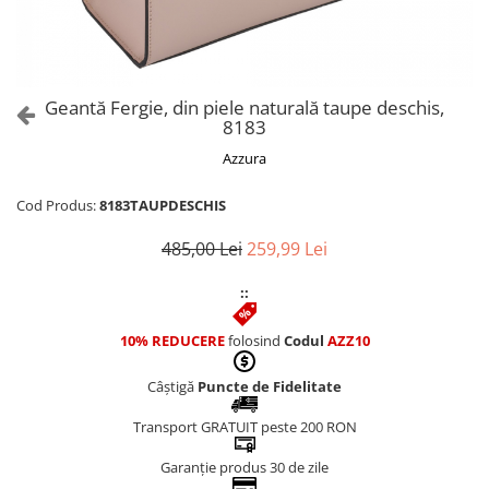
Culori Genți
Genti Aurii
Genti bleo
Genți Albastre
Geantă Fergie, din piele naturală taupe deschis,
Genți Albe
8183
Genți Argintii
Azzura
Genți Bej
Genți Bleumarin
Cod Produs:
8183TAUPDESCHIS
Genți Bordo
485,00 Lei
259,99 Lei
Genți Cafenii
Genți Caramel
::
Genți Coniac
10% REDUCERE
folosind
Codul
AZZ10
Genți Corai
Genți Crem
Câștigă
Puncte de Fidelitate
Genți Galbene
Transport GRATUIT peste 200 RON
Genți Gri
Genți Maro
Garanție produs 30 de zile
Genți Multicolore