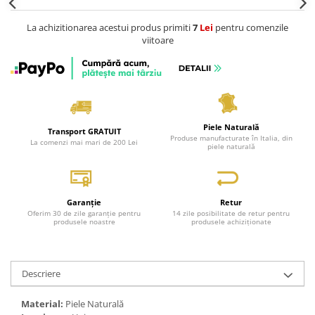
La achizitionarea acestui produs primiti
7
Lei
pentru comenzile
viitoare
Piele Naturală
Transport GRATUIT
Produse manufacturate în Italia, din
La comenzi mai mari de 200 Lei
piele naturală
Garanție
Retur
Oferim 30 de zile garanție pentru
14 zile posibilitate de retur pentru
produsele noastre
produsele achiziționate
Descriere
Material:
Piele Naturală