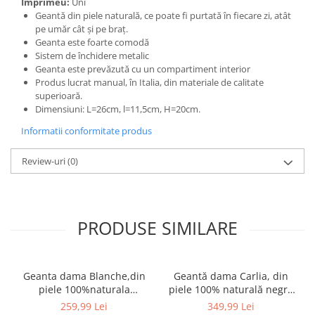
Imprimeu:
Uni
Geantă din piele naturală, ce poate fi purtată în fiecare zi, atât
pe umăr cât și pe braț.
Geanta este foarte comodă
Sistem de închidere metalic
Geanta este prevăzută cu un compartiment interior
Produs lucrat manual, în Italia, din materiale de calitate
superioară.
Dimensiuni: L=26cm, l=11,5cm, H=20cm.
Informatii conformitate produs
Review-uri
(0)
PRODUSE SIMILARE
Geanta dama Blanche,din
Geantă dama Carlia, din
piele 100%naturala
piele 100% naturală negru
Italia,8246,negru
8009
259,99 Lei
349,99 Lei