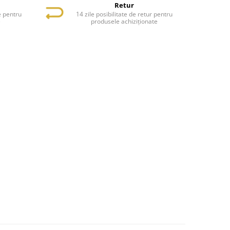
Retur
e pentru
14 zile posibilitate de retur pentru
e
produsele achiziționate