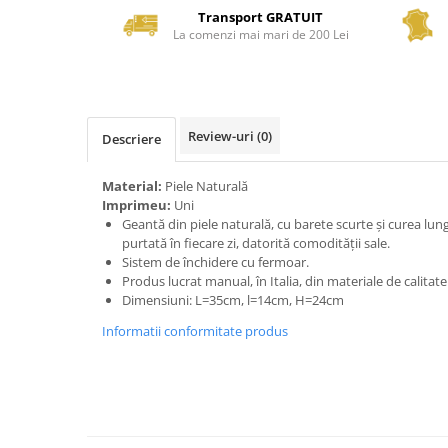
Transport GRATUIT
La comenzi mai mari de 200 Lei
Review-uri
(0)
Descriere
Material:
Piele Naturală
Imprimeu:
Uni
Geantă din piele naturală, cu barete scurte și curea lun
purtată în fiecare zi, datorită comodității sale.
Sistem de închidere cu fermoar.
Produs lucrat manual, în Italia, din materiale de calitat
Dimensiuni: L=35cm, l=14cm, H=24cm
Informatii conformitate produs