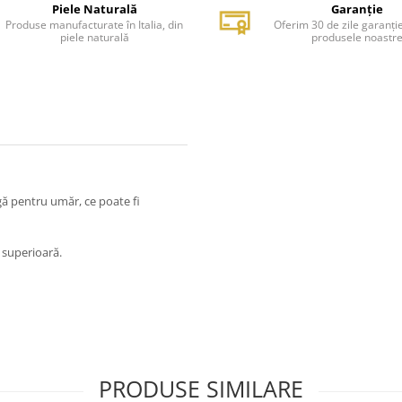
Piele Naturală
Garanție
Produse manufacturate în Italia, din
Oferim 30 de zile garanți
piele naturală
produsele noastr
gă pentru umăr, ce poate fi
e superioară.
PRODUSE SIMILARE