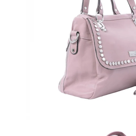
Culori Genți
Genti Aurii
Genti bleo
Genți Albastre
Genți Albe
Genți Argintii
Genți Bej
Genți Bleumarin
Genți Bordo
Genți Cafenii
Genți Caramel
Genți Coniac
Genți Corai
Genți Crem
Genți Galbene
Genți Gri
Genți Maro
Genți Multicolore