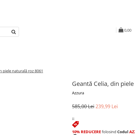
0,00
n piele naturală roz 8061
Geantă Celia, din piele
Azzura
585,00 Lei
239,99 Lei
::
10% REDUCERE
folosind
Codul
AZ