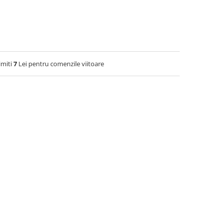
imiti
7
Lei pentru comenzile viitoare