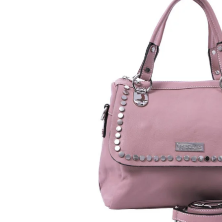
Genți Negre
Genți Nude
Genți Portocalii
Genți Roze
Genți Roșii
Genți Taupe
Genți Turcoaz
Genți Verzi